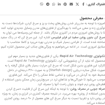
اشتراک گذاری :
معرفی محصول
امروزه با توجه به مدرن‌تر شدن روش‌های پخت و پز و سرخ کردن، شرکت‌ها دست به
نوآوری زده و سعی می‌کنند با بهره‌گیری از فناوری‌های مدرن وسایل جدیدی تولید کنند
تا با روش‌های امروزی مردم در آشپزی سازگار باشد. از جمله این وسیله‌ها می توان به
سرخ کن بدون روغن سفید ایر فرایر فیلیپس
اشاره کرد. این سرخ کن که در رنگ سفید
ساخته شده است، از طراحی بسیار شیک و مدرنی بهره می‌برد و کاملا متناسب با
سلایق امروزی است. در ادامه می‌خواهیم به ویژگی‌های جذاب این محصول اشاره کنیم:
تکنولوژی Rapid Air Technology:
یکی از فناوری‌های جدید و بسیار مهم این
محصول که نباید از آن چشم‌پوشی کرد، تکنولوژی Rapid Air Technology است.
کارکرد این فناوری بدین شکل است که سرخ کن حرارت بسیار بالای شکل گرفته را به
صورت شکل ستاره دریایی (Starfish design) و به صورت 360 درجه‌ای در داخل
محیط خود به گردش در می‌آورد و تمامی نقاط ممکن را داغ می‌کند. این فناوری
موجب می‌شود تا خوراکی‌ها و غذاهای ترد در سریع‌ترین زمان ممکن بدون استفاده از
قطره‌ای روغن نرم شوند و بتوان راحت آنها را مصرف کرد.
صرفه جویی در مصرف روغن:
با توجه به اینکه این سرخ کن از قابلیت «سرخ کردن
بدون استفاده از روغن» بهره می‌برد، در نتیجه مصرف کمتری در انرژی و زمان، به ویژه
در روغن دارد و تقریبا نسبت به دیگر سرخ کن های معمول از 90 درصد روغن کمتری
استفاده می‌کند.