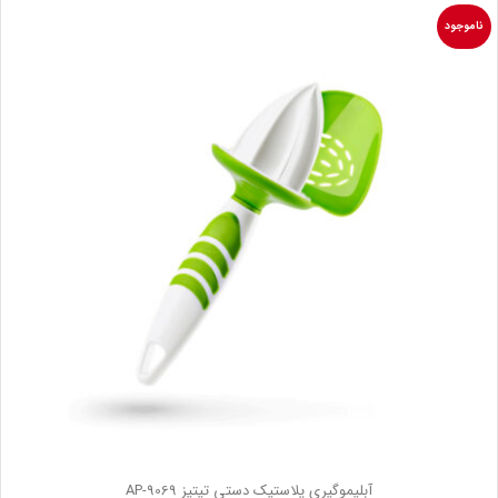
ناموجود
آبلیموگیری پلاستیک دستی تیتیز AP-9069