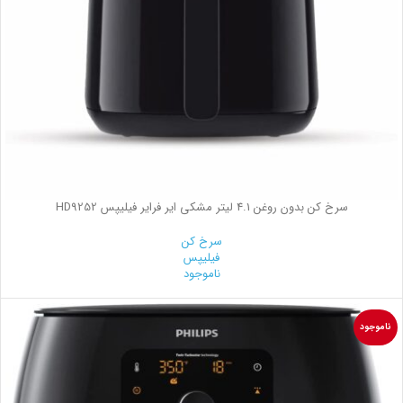
سرخ کن بدون روغن 4.1 لیتر مشکی ایر فرایر فیلیپس HD9252
سرخ کن
فیلیپس
ناموجود
ناموجود