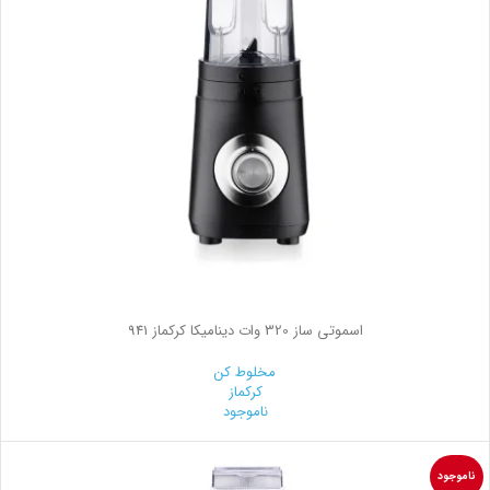
اسموتی ساز 320 وات دینامیکا کرکماز 941
مخلوط کن
کرکماز
ناموجود
ناموجود