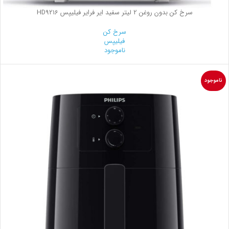
سرخ کن بدون روغن 2 لیتر سفید ایر فرایر فیلیپس HD9216
سرخ کن
فیلیپس
ناموجود
ناموجود