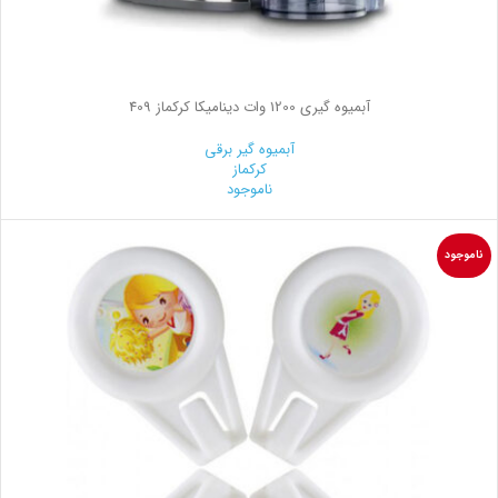
آبمیوه گیری 1200 وات دینامیکا کرکماز 409
آبمیوه گیر برقی
کرکماز
ناموجود
ناموجود