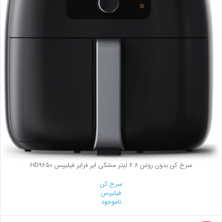
سرخ کن بدون روغن 6.6 لیتر مشکی ایر فرایر فیلیپس HD9650
سرخ کن
فیلیپس
ناموجود