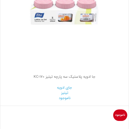
جا ادویه پلاستیک سه پارچه تیتیز KC-170
جای ادویه
تیتیز
ناموجود
ناموجود