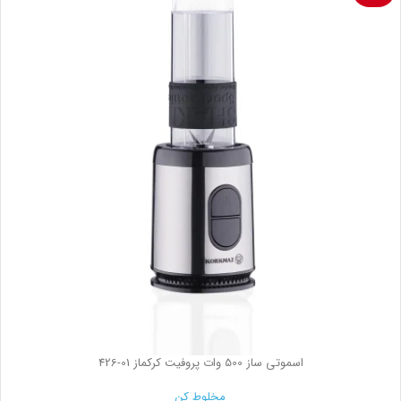
اسموتی ساز 500 وات پروفیت کرکماز
426-01
مخلوط کن