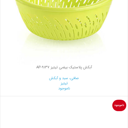
آبکش پلاستیک بیضی تیتیز AP-9137
صافی، سبد و آبکش
تیتیز
ناموجود
ناموجود