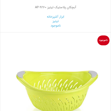
آبچکان پلاستیک تیتیز AP-9260
ابزار آشپزخانه
تیتیز
ناموجود
ناموجود