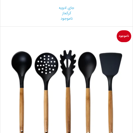
جای ادویه
کرکماز
ناموجود
ناموجود