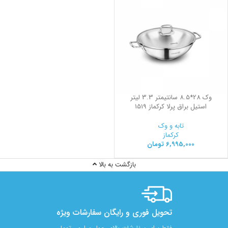
وک 28*8.5 سانتیمتر 3.3 لیتر
استیل براق پرلا کرکماز 1519
تابه و وک
کرکماز
6,995,000
تومان
بازگشت به بالا
تحویل فوری و رایگان سفارشات ویژه