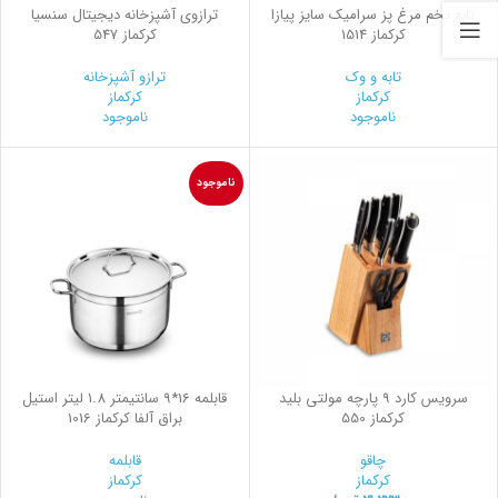
تابه تخم مرغ پز سرامیک سایز پیازا
ترازوی آشپزخانه دیجیتال سنسیا
کرکماز 1514
کرکماز 547
تابه و وک
ترازو آشپزخانه
کرکماز
کرکماز
ناموجود
ناموجود
ناموجود
سرویس کارد 9 پارچه مولتی بلید
قابلمه 16*9 سانتیمتر 1.8 لیتر استیل
کرکماز 550
براق آلفا کرکماز 1016
چاقو
قابلمه
کرکماز
کرکماز