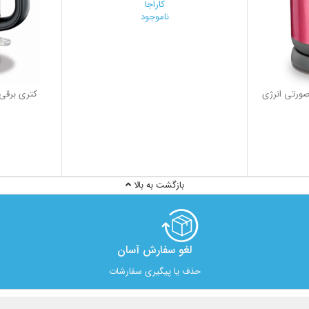
کاراجا
ناموجود
22 وات 1.7 لیتر صورتی انرژی
کتری برقی 
بازگشت به بالا
لغو سفارش آسان​
حذف یا پیگیری سفارشات