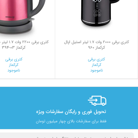
کتری برقی 2000 وات 1.7 لیتر استیل اپال
کتری برقی 00
کرکماز 960
کرکماز
394-03
کتری برقی
کتری برقی
کرکماز
کرکماز
ناموجود
ناموجود
تحویل فوری و رایگان سفارشات ویژه
فقط برای سفارشات بالای چهار میلیون تومان