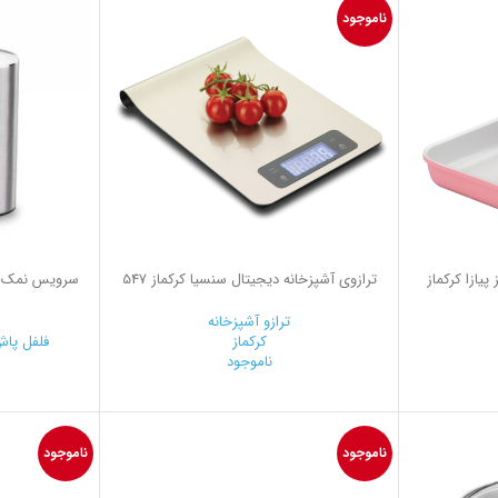
ناموجود
یازا کرکماز
ترازوی آشپزخانه دیجیتال سنسیا کرکماز 547
سرویس نمک پ
س
ترازو آشپزخانه
کرکماز
فلفل پاش
ناموجود
0
ناموجود
ناموجود