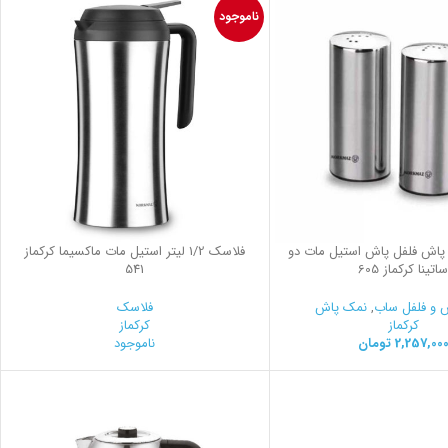
ناموجود
اش فلفل پاش استیل مات دو
فلاسك 1/2 ليتر استيل مات ماكسيما کرکماز
اتینا کرکماز 605
541
 و فلفل ساب
,
نمک پاش
فلاسک
کرکماز
کرکماز
2,257,00
تومان
ناموجود