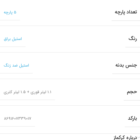
تعداد پارچه
5 پارچه
رنگ
استیل براق
جنس بدنه
استیل ضد زنگ
حجم
1.1 لیتر قوری + 1.5 لیتر کتری
بارکد
8691607339017
درباره کرکماز