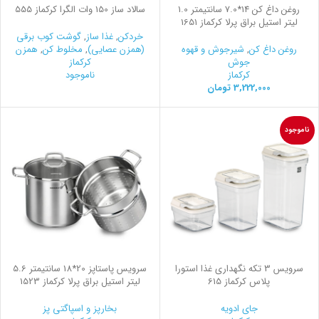
روغن داغ کن 14*7.0 سانتیمتر 1.0
سالاد ساز 150 وات الگرا کرکماز 555
لیتر استیل براق پرلا کرکماز 1651
خردکن
,
غذا ساز
,
گوشت کوب برقی
روغن داغ کن
,
شیرجوش و قهوه
(همزن عصایی)
,
مخلوط کن
,
همزن
جوش
کرکماز
کرکماز
ناموجود
3,222,000
تومان
ناموجود
سرويس 3 تكه نگهداری غذا استورا
سرویس پاستاپز 20*18 سانتیمتر 5.6
پلاس کرکماز 615
لیتر استیل براق پرلا کرکماز 1523
جای ادویه
بخارپز و اسپاگتی پز