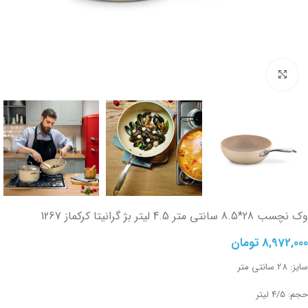
تصویر بزرگتر
وک نچسب 28*8.5 سانتی متر 4.5 لیتر بژ گرانیتا کرکماز 1267
8,972,000
تومان
سایز: 28 سانتی متر
حجم: 4/5 لیتر