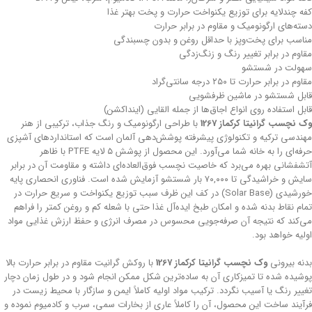
کفه چند‌لایه برای توزیع یکنواخت حرارت و پخت بهتر غذا
دسته‌های ارگونومیک و مقاوم در برابر حرارت
مناسب برای پخت‌وپز با حداقل روغن و بدون چسبندگی
مقاوم در برابر تغییر رنگ و زنگ‌زدگی
سهولت در شستشو
مقاوم در برابر حرارت تا ۲۵۰ درجه سانتی‌گراد
قابل شستشو در ماشین ظرفشویی
قابل استفاده روی انواع اجاق‌ها از جمله القایی (اینداکشن)
وک نچسب گرانیتا کرکماز 1267
با طراحی ارگونومیک و رنگ جذاب، ترکیبی از هنر
مهندسی ترکیه و تکنولوژی پیشرفته پوشش‌دهی آلمان است که استانداردهای آشپزی
حرفه‌ای را به خانه شما می‌آورد. این محصول از پوشش ۵ لایه PTFE با ظاهر
آتشفشانی بهره می‌برد که خاصیت نچسب فوق‌العاده‌ای داشته و مقاومت آن در برابر
سایش و خراشیدگی تا ۷۰,۰۰۰ بار شستشو آزمایش شده است. فناوری انحصاری پایه
خورشیدی (Solar Base) در کف این ظرف سبب توزیع یکنواخت و سریع حرارت در
تمام نقاط بدنه شده و امکان طبخ ایده‌آل غذا حتی با شعله کم و روغن کمتر را فراهم
می‌کند که نتیجه آن صرفه‌جویی محسوس در مصرف انرژی و حفظ ارزش غذایی مواد
اولیه خواهد بود.
بدنه بیرونی
وک نچسب گرانیتا کرکماز 1267
با روکش گرانیت مقاوم در برابر حرارت بالا
پوشیده شده تا تمیزکاری آن به ساده‌ترین شکل ممکن انجام شود و در طول زمان دچار
تغییر رنگ یا آسیب نگردد. ترکیب مواد اولیه کاملاً ایمن و سازگار با محیط زیست در
فرآیند ساخت این محصول، آن را کاملاً عاری از بخارات سمی، سرب و کادمیوم نموده و