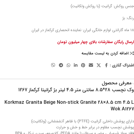
جنس روکش: گرانیت (با روکش ولکانیت)
رنگ: بژ
18 ماه گارانتی لوازم خانگی ایران: نماینده انحصاری کرکماز در ایران
ارسال رایگان سفارشات بالای چهار میلیون تومان
اضافه کردن به لیست مقایسه
اشتراک گذاری :
معرفی محصول
وک نچسب 28*8.5 سانتی متر 4.5 لیتر بژ گرانیتا کرکماز 1267
Korkmaz Granita Beige Non-stick Granite 28×8.5 cm 4.5 L
Wok A1267
دارای پوشش داخلی گرانیت (PTFE) با ظاهر آتشفشانی (ولکانیت)
پوشش نچسب مقاوم در برابر خط و خش و حرارت
فاقد مواد شیمیایی مضر و سرطان‌زا مانند PFOA، کادمیوم، سرب، نیکل و BPA