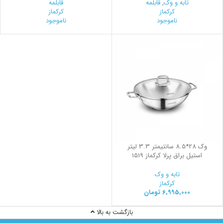
تابه و وک
,
قابلمه
قابلمه
کرکماز
کرکماز
ناموجود
ناموجود
وک 28*8.5 سانتیمتر 3.3 لیتر
استیل براق پرلا کرکماز 1519
تابه و وک
کرکماز
6,995,000
تومان
بازگشت به بالا