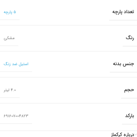
تعداد پارچه
5 پارچه
رنگ
مشکی
جنس بدنه
استیل ضد زنگ
حجم
4.0 لیتر
بارکد
691607004823
درباره کرکماز