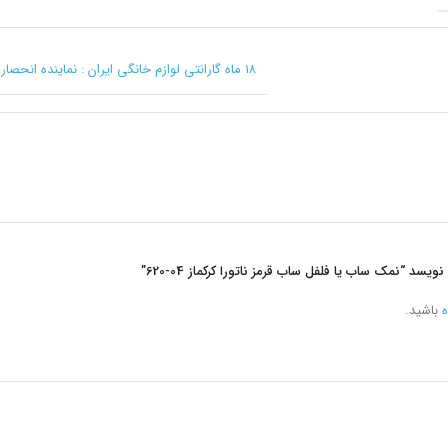
۱۸ ماه گارانتی لوازم خانگی ایران : نماینده انحصاری کرکماز در ایران
ویسد “نمک ساب یا فلفل ساب قرمز ناتورا کرکماز
620-04
”
ه
باشید.