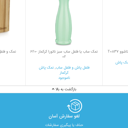
 T0837
نمک ساب یا فلفل ساب سبز ناتورا کرکماز
620-
02
ک پاش
فلفل پاش و فلفل ساب
,
نمک پاش
کرکماز
ناموجود
بازگشت به بالا
لغو سفارش آسان​
حذف یا پیگیری سفارشات