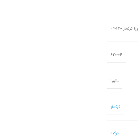
کماز 620-04
620-04
ناتورا
کرکماز
ترکیه