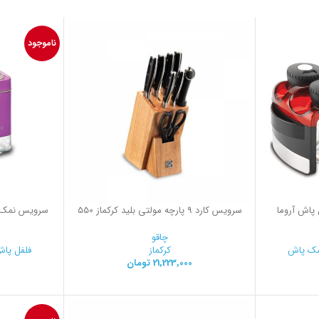
ناموجود
لفل پاش آروما
سرویس کارد 9 پارچه مولتی بلید کرکماز 550
سرویس نمک پ
چاقو
ک پاش
کرکماز
فلفل پاش
21,223,000
تومان