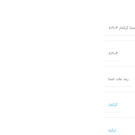
81904
رعد مات استا
کرکماز
ترکیه