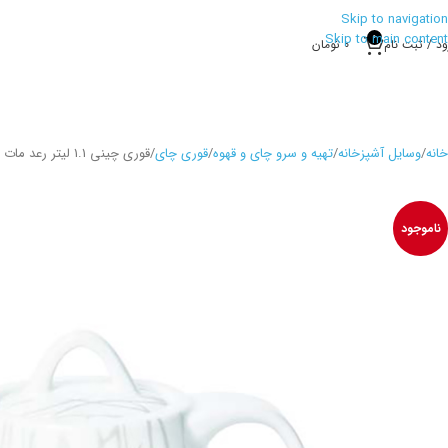
Skip to navigation
Skip to main content
0
ود / ثبت نام
0
تومان
خانه
وسایل آشپزخانه
تهیه و سرو چای و قهوه
قوری چای
قوری چینی 1.1 لیتر رعد مات استا کرکماز 81904
ناموجود