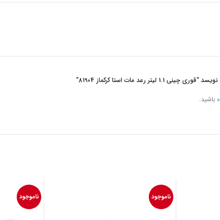
لیتر رعد مات استا کرکماز 81904”
ه
باشید.
ناموجود
ناموجود