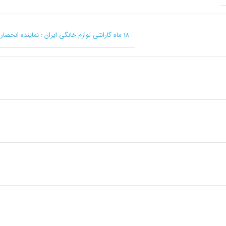
۱۸ ماه گارانتی لوازم خانگی ایران : نماینده انحصاری کرکماز در ایران