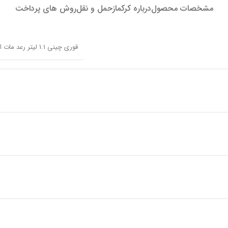
مشخصات محصول
درباره کرکماز
حمل و نقل
روش های پرداخت
قوری چینی 1.1 لیتر رعد مات استا کرکماز 81904