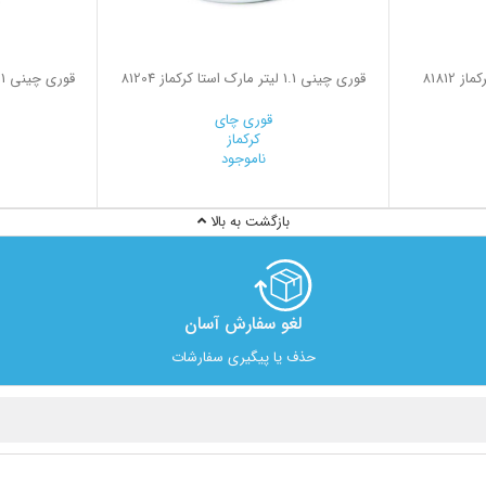
قوری چینی 1.1 لیتر مارك استا کرکماز 81204
قوری چای
کرکماز
ناموجود
بازگشت به بالا
لغو سفارش آسان​
حذف یا پیگیری سفارشات