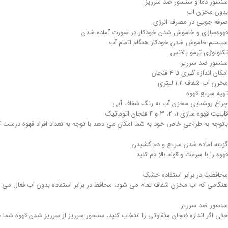
سنسور دما و سنسور ضد سرریز
بدون مخزن آب
صرفه جویی در مصرف انرژی
قهوه‌سازی و خاموش شدن خودکار در صورت آماده شدن
سیستم خاموش شدن خودکار هنگام اتمام آب
تکنولوژی ترمو بالانس
سنسور ضد سرریز
امکان اندازه گیری تا 4 فنجان
مخزن آب شفاف 1.2 لیتری
تهیه سریع قهوه
چراغ روشنایی مخزن آب به رنگ شفاف آبی
قابلیت قهوه سازی 1، 2، 3 و 4 فنجان اتوماتیک
باتوجه به طراحی خاص خود به شما امکان می دهد با توجه به تعداد افراد قهوه درست کنید، زمانی که قهوه شما آماده شد با
گزینه آماده شدن سریع و دم کشیدن
قهوه را با سرعت و قوام بالا دم کنید.
محافظت در برابر استفاده خشک
هنگامی که آب مخزن شفاف تمام می شود، محافظ در برابر استفاده بدون آب فعال می
سنسور ضد سرریز
حتی اگر اندازه فنجان متفاوتی را انتخاب کنید، سنسور سرریز از سرریز شدن قهوه شما 