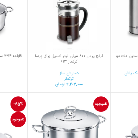
تیل مات دو
فرنچ پرس 800 میلی لیتر استیل براق پرسا
کرکماز 613
ک پاش
دمنوش ساز
کرکماز
4,203,000
تومان
-65%
ناموجود
ناموجود