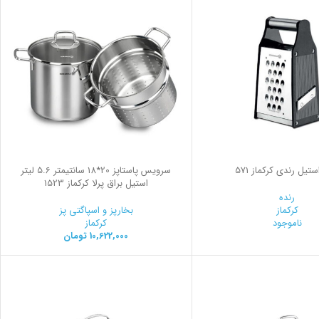
ستیل رندي کرکماز 571
سرویس پاستاپز 20*18 سانتیمتر 5.6 لیتر
استیل براق پرلا کرکماز 1523
رنده
کرکماز
بخارپز و اسپاگتی پز
ناموجود
کرکماز
10,622,000
تومان