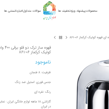
محصولات
پیشنهاد ویژه
تخفیف ها
سوالات متداول
اخبار
دانستنی ها
861-06
قهوه ساز
کولیک کرکماز
861-06
ناموجود
ظرفیت: 8 فنجان
جنس قوری: استیل ضد زنگ
رنگ: نقره ای
گارانتی 18 ماهه لوازم خانگی ایران : 
در ایران