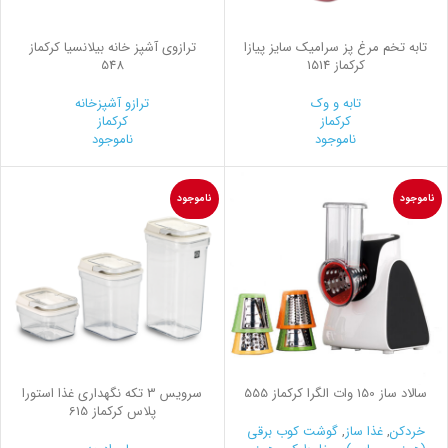
تابه تخم مرغ پز سرامیک سایز پیازا
ترازوی آشپز خانه بیلانسیا کرکماز
کرکماز 1514
548
تابه و وک
ترازو آشپزخانه
کرکماز
کرکماز
ناموجود
ناموجود
ناموجود
ناموجود
سالاد ساز 150 وات الگرا کرکماز 555
سرويس 3 تكه نگهداری غذا استورا
پلاس کرکماز 615
خردکن
,
غذا ساز
,
گوشت کوب برقی