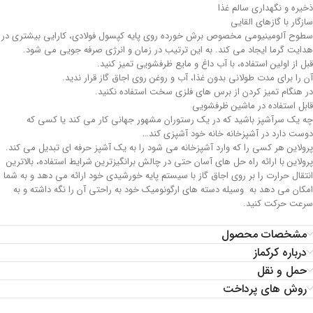
ذخیره و نگهداری سالم غذا
سازگار با گازهای القایی
سطوح آلومینیومی مخصوص برش خورده روی پایه کپسول فولادی، کارایی بیشتری در
هدایت گرما ایجاد می کند. به این ترتیب در زمان و انرژی صرفه جویی می شود.
قبل از اولین استفاده، با آب داغ و مایع ظرفشویی تمیز کنید.
آن را برای مدت طولانی بدون غذا، آب و روغن روی اجاق گاز قرار ندید.
در هنگام تمیز کردن از برس های فلزی سخت استفاده نکنید.
قابل استفاده در ماشین ظرفشویی
چه یک سرآشپز باشید که در یک رستوران مشهور جهانی کار می کند یا کسی که
دوست دارد در آشپزخانه خانه خود آشپزی کند…
پرولاین هر کسی را که وارد آشپزخانه می شود را به یک آشپز حرفه ای تبدیل می کند.
پرولاین با ارائه راه حل های آسان حتی در چالش برانگیزترین شرایط استفاده، بالاترین
انتقال حرارت را بر روی اجاق گاز با سیستم پایه خورشیدی خود ارائه می دهد و به شما
امکان می دهد به وسیله دسته های ارگونومیک خود به راحتی آن را نگه داشته و به
سرعت حرکت کنید.
مشخصات محصول
درباره کرکماز
حمل و نقل
روش های پرداخت