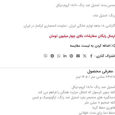
جنس بدنه: استیل ضد زنگ 18/10 کروم-نیکل
رنگ: استیل مات
گارانتی 18 ماهه لوازم خانگی ایران : نماینده انحصاری کرکماز در ایران
ارسال رایگان سفارشات بالای چهار میلیون تومان
اضافه کردن به لیست مقایسه
اشتراک گذاری :
معرفی محصول
28×24 سانتی متر / 14.5 لیتر
استیل ضد زنگ 18/10 کروم-نیکل
کفه سوپر کپسول که انتقال حرارت همگن را فراهم می کند
دستگیره های منحصر بفرد استیل ضد زنگ، ارگونومیک و ایمن
کفه ضخیم 8 میلی متر
فناوری حفظ گرما
حفظ دما برای مدت طولانی