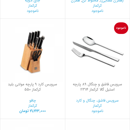
(همزن عصایی)
,
مخلوط کن
,
همزن
جای ادویه
کرکماز
کرکماز
ناموجود
ناموجود
ناموجود
سرویس قاشق و چنگال 89 پارچه
سرویس کارد 9 پارچه مولتی بلید
استیل گالا کرکماز 2314
کرکماز 550
سرویس قاشق، چنگال و کارد
چاقو
کرکماز
کرکماز
ناموجود
21,223,000
تومان