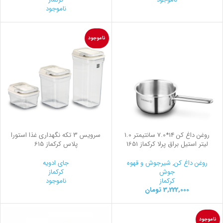
ناموجود
ناموجود
روغن داغ کن 14*7.0 سانتیمتر 1.0
سرويس 3 تكه نگهداری غذا استورا
لیتر استیل براق پرلا کرکماز 1651
پلاس کرکماز 615
روغن داغ کن
,
شیرجوش و قهوه
جای ادویه
جوش
کرکماز
کرکماز
ناموجود
3,222,000
تومان
ناموجود