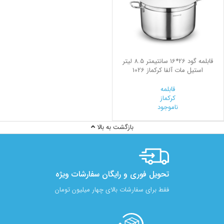
قابلمه گود 26*16 سانتیمتر 8.5 لیتر
استیل مات آلفا کرکماز 1026
قابلمه
کرکماز
ناموجود
بازگشت به بالا
تحویل فوری و رایگان سفارشات ویژه
فقط برای سفارشات بالای چهار میلیون تومان