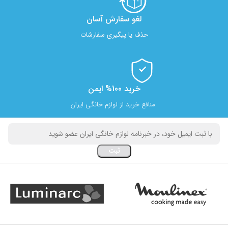
لغو سفارش آسان​
حذف یا پیگیری سفارشات
خرید 100% ایمن
منافع خرید از لوازم خانگی ایران