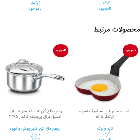
کرکماز
کرکماز
ناموجود
ناموجود
محصولات مرتبط
ناموجود
ناموجود
تابه تخم مرغ پز سرامیک آموره
روغن داغ كن 16 سانتیمتر 1.8 لیتر
کرکماز 1515
استیل براق پروشف کرکماز 1375
تابه و وک
روغن داغ کن
,
شیرجوش و قهوه
کرکماز
جوش
ناموجود
کرکماز