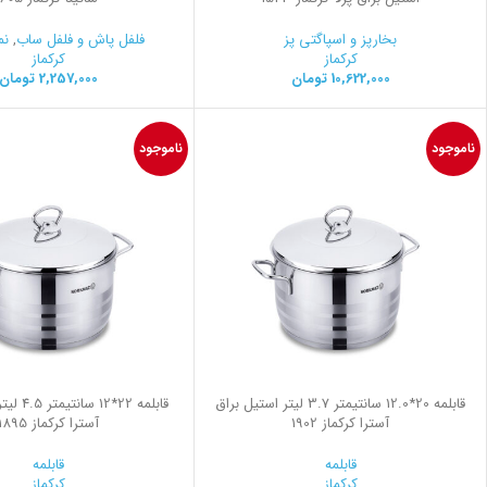
بخارپز و اسپاگتی پز
فلفل پاش و فلفل ساب
,
نم
کرکماز
کرکماز
10,622,000
تومان
2,257,000
تومان
ناموجود
ناموجود
قابلمه 20*12.0 سانتیمتر 3.7 لیتر استیل براق
قابلمه 22*
آسترا کرکماز 1902
آسترا کرکماز 1895
قابلمه
قابلمه
کرکماز
کرکماز