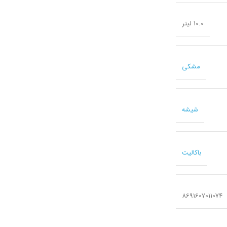
10.0 لیتر
مشکی
شیشه
باکالیت
8691607011074