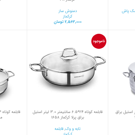
ک پاش
دمنوش ساز
کرکماز
2,563,000
تومان
ناموجود
12 سانتیمتر 4.5 لیتر استیل براق
قابلمه کوتاه 24*6.5 سانتیمتر 3.0 لیتر استیل
براق پرلا کرکماز 1658
ما
تابه و وک
,
قابلمه
کرکماز