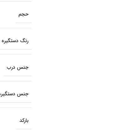
حجم
رنگ دستگیره
جنس درب
جنس دستگیره
بارکد