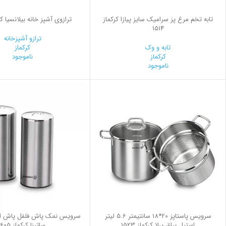
تابه تخم مرغ پز سرامیک سایز پیازا کرکماز
ترازوی آشپز خانه بیلانسیا کرکم
1514
ترازو آشپزخانه
تابه و وک
کرکماز
کرکماز
ناموجود
ناموجود
سرویس پاستاپز 20*18 سانتیمتر 5.6 لیتر
سرویس نمک پاش فلفل پاش اس
استیل براق پرلا کرکماز 1523
ساتینا کرکماز 605