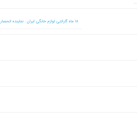
۱۸ ماه گارانتی لوازم خانگی ایران : نماینده انحصاری کرکماز در ایران