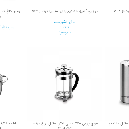
از 548
ترازوی آشپزخانه دیجیتال سنسیا کرکماز 547
برا
ترازو آشپزخانه
کرکماز
روغن داغ 
ناموجود
تیل مات دو
فرنچ پرس 350 میلی لیتر استیل براق پرنسا
کرکماز 611
ا