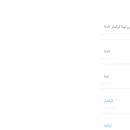
1107
لینا
کرکماز
ترکیه