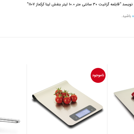
تی متر 10.0 لیتر بنفش لینا کرکماز 1107”
ه
باشید.
ناموجود