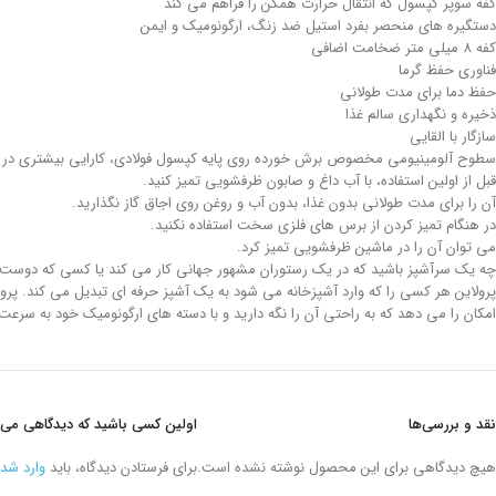
کفه سوپر کپسول که انتقال حرارت همگن را فراهم می کند
دستگیره های منحصر بفرد استیل ضد زنگ، ارگونومیک و ایمن
کفه 8 میلی متر ضخامت اضافی
فناوری حفظ گرما
حفظ دما برای مدت طولانی
ذخیره و نگهداری سالم غذا
سازگار با القایی
سطوح آلومینیومی مخصوص برش خورده روی پایه کپسول فولادی، کارایی بیشتری در هدا
قبل از اولین استفاده، با آب داغ و صابون ظرفشویی تمیز کنید.
آن را برای مدت طولانی بدون غذا، بدون آب و روغن روی اجاق گاز نگذارید.
در هنگام تمیز کردن از برس های فلزی سخت استفاده نکنید.
می توان آن را در ماشین ظرفشویی تمیز کرد.
چه یک سرآشپز باشید که در یک رستوران مشهور جهانی کار می کند یا کسی که دوست د
پرولاین هر کسی را که وارد آشپزخانه می شود به یک آشپز حرفه ای تبدیل می کند. پرولا
امکان را می دهد که به راحتی آن را نگه دارید و با دسته های ارگونومیک خود به سرعت
نقد و بررسی‌ها
اولین کسی باشید که دیدگاهی می نویسد “قابلمه کوتاه 36*17 سانتیمتر 
هیچ دیدگاهی برای این محصول نوشته نشده است.
برای فرستادن دیدگاه، باید
وارد شد