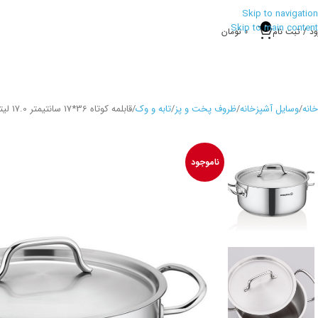
Skip to navigation
Skip to main content
0
ود / ثبت نام
0
تومان
خانه
وسایل آشپزخانه
ظروف پخت و پز
تابه و وک
قابلمه کوتاه 36*17 سانتیمتر 17.0 لیتر استیل مات پرولاین کرکماز 2742
ناموجود