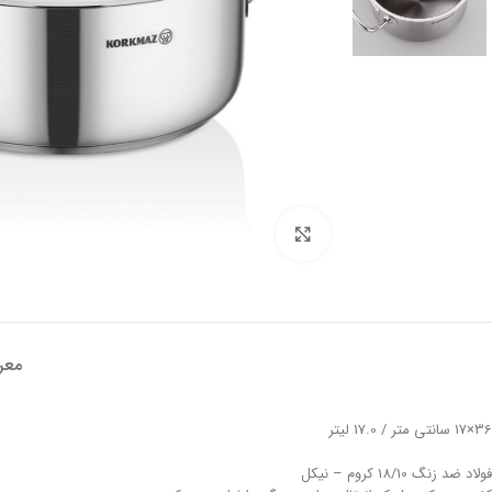
تصویر بزرگتر
معر
36×17 سانتی متر / 17.0 لیتر
فولاد ضد زنگ 18/10 کروم – نیکل