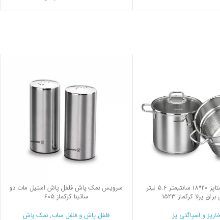
سرویس پاستاپز 20*18 سانتیمتر 5.6 لیتر
سرویس نمک پاش فلفل پاش استیل مات دو
راق پرلا کرکماز 1523
ساتینا کرکماز 605
ارپز و اسپاگتی پز
فلفل پاش و فلفل ساب
,
نمک پاش