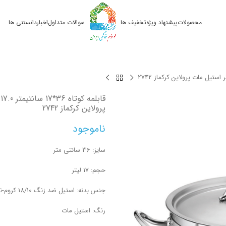
محصولات
پیشنهاد ویژه
تخفیف ها
سوالات متداول
اخبار
دانستنی ها
ق
پرولاین کرکماز 2742
ناموجود
سایز: 36 سانتی متر
حجم: 17 لیتر
جنس بدنه: استیل ضد زنگ 18/10 کروم-نیکل
رنگ: استیل مات