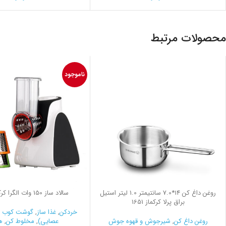
محصولات مرتبط
ناموجود
روغن داغ کن 14*7.0 سانتیمتر 1.0 لیتر استیل
سالاد ساز 150 وات الگرا کرکماز 555
براق پرلا کرکماز 1651
خردکن
,
غذا ساز
,
گوشت کوب ب
روغن داغ کن
,
شیرجوش و قهوه جوش
عصایی)
,
مخلوط کن
,
ه