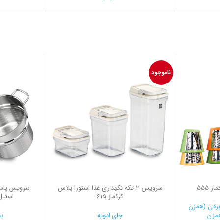
ناموجود
سرويس 3 تكه نگهداری غذا استورا پلاس
کرکماز 615
استیل ب
رقی (همزن
مزن
جای ادویه
بخ