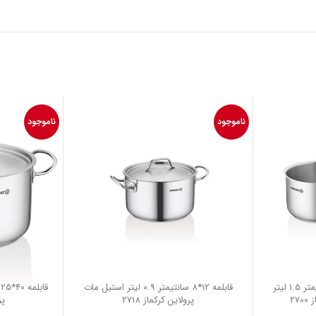
ناموجود
ناموجود
شیرجوش کوتاه 16*7.5 سانتیمتر 1.5 لیتر
قابلمه 12*8 سانتیمتر 0.9 لیتر استیل مات
27
پرولاین کرکماز 2718
پر