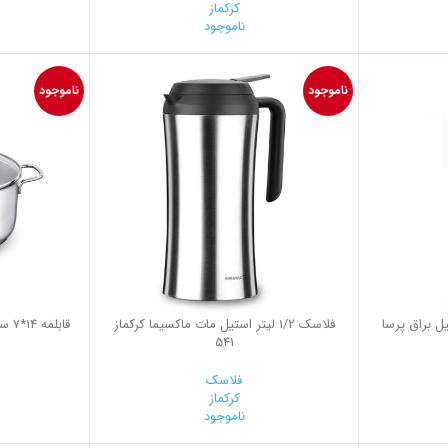
کرکماز
ناموجود
0
ناموجود
ناموجود
ر استیل براق پرسا
فلاسك 1/2 ليتر استيل مات ماكسيما کرکماز
541
فلاسک
کرکماز
ناموجود