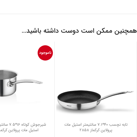
همچنین ممکن است دوست داشته باشید…
ناموجود
تابه نچسب 40*7.1 سانتیمتر استیل مات
پرولاین کرکماز 2858
استیل مات پرولاین کرکماز 00