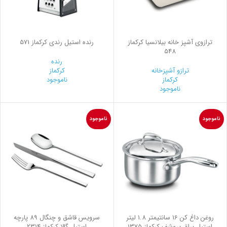
ترازوی آشپز خانه بیلانسیا کرکماز
رنده استیل رندي کرکماز 571
548
رنده
ترازو آشپزخانه
کرکماز
کرکماز
ناموجود
ناموجود
ناموجود
ناموجود
روغن داغ كن 16 سانتیمتر 1.8 لیتر
سرویس قاشق و چنگال 89 پارچه
استیل براق پروشف کرکماز 1375
استیل گالا کرکماز 2314