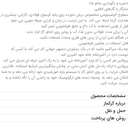
ذخیره و نگهداری سالم غذا
سازگار با گازهای القایی
سطوح آلومینیومی مخصوص برش خورده روی پایه کپسول فولادی، کارایی بیشتری در
هدایت گرما ایجاد می کند. به این ترتیب در زمان و انرژی صرفه جویی می شود.
قبل از اولین استفاده، با آب داغ و مایع ظرفشویی تمیز کنید.
آن را برای مدت طولانی بدون غذا، آب و روغن روی اجاق گاز قرار ندید.
در هنگام تمیز کردن از برس های فلزی سخت استفاده نکنید.
قابل استفاده در ماشین ظرفشویی
چه یک سرآشپز باشید که در یک رستوران مشهور جهانی کار می کند یا کسی که
دوست دارد در آشپزخانه خانه خود آشپزی کند…
پرولاین هر کسی را که وارد آشپزخانه می شود را به یک آشپز حرفه ای تبدیل می کند.
پرولاین با ارائه راه حل های آسان حتی در چالش برانگیزترین شرایط استفاده، بالاترین
انتقال حرارت را بر روی اجاق گاز با سیستم پایه خورشیدی خود ارائه می دهد و به شما
امکان می دهد به وسیله دسته های ارگونومیک خود به راحتی آن را نگه داشته و به
سرعت حرکت کنید.
مشخصات محصول
درباره کرکماز
حمل و نقل
روش های پرداخت