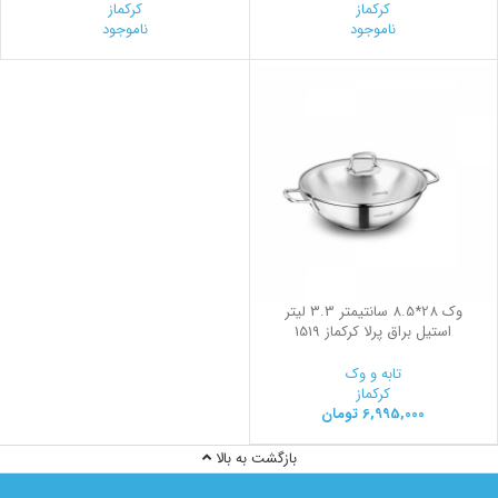
کرکماز
کرکماز
ناموجود
ناموجود
وک 28*8.5 سانتیمتر 3.3 لیتر
استیل براق پرلا کرکماز 1519
تابه و وک
کرکماز
6,995,000
تومان
بازگشت به بالا