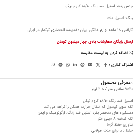
جنس بدنه: استیل ضد زنگ 18/10 کروم-نیکل
رنگ: استیل مات
گارانتی 18 ماهه لوازم خانگی ایران : نماینده انحصاری کرکماز در ایران
ارسال رایگان سفارشات بالای چهار میلیون تومان
اضافه کردن به لیست مقایسه
اشتراک گذاری :
معرفی محصول
20×9 سانتی متر / 2.8 لیتر
استیل ضد زنگ 18/10 کروم-نیکل
کفه سوپر کپسول که انتقال حرارت همگن را فراهم می کند
دستگیره های منحصر بفرد استیل ضد زنگ، ارگونومیک و ایمن
کفه ضخیم 8 میلی متر
فناوری حفظ گرما
حفظ دما برای مدت طولانی