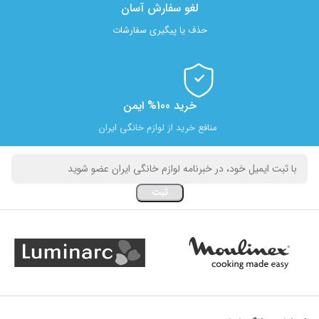
لغو سفارش آسان​
حذف یا پیگیری سفارشات
خرید 100% ایمن
منافع خرید از لوازم خانگی ایران