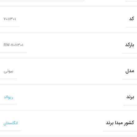
کد
7011301
بارکد
RW-7011301
مدل
بیوتی
برند
ریوالد
کشور مبدا برند
انگلستان