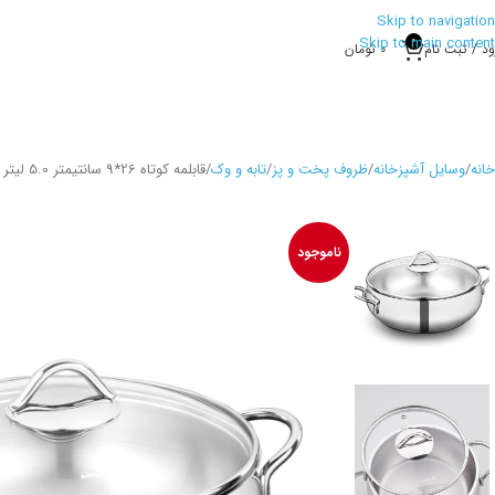
Skip to navigation
Skip to main content
0
ود / ثبت نام
0
تومان
خانه
وسایل آشپزخانه
ظروف پخت و پز
تابه و وک
قابلمه کوتاه 26*9 سانتیمتر 5.0 لیتر استیل براق تامبیک کرکماز 1078
ناموجود