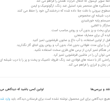
کفه سوپر کپسول که انتقال حرارت همگن را فراهم می کند
دستگیره های منحصر بفرد استیل ضد زنگ، ارگونومیک و ایمن
سطوح بیرونی با دقت جلا داده شده که درخشندگی خود را حفظ می کنند
درب شیشه ای مخصوص
سیستم پایه خورشیدی
سازگار با القایی
برای پخت و پز بدون آب و روغن مناسب است.
ایده آل برای مصارف صنعتی
قبل از اولین استفاده، با آب داغ و صابون ظرفشویی تمیز کنید.
آن را برای مدت طولانی بدون غذا، بدون آب و روغن روی اجاق گاز نگذارید.
در هنگام تمیز کردن از برس های فلزی سخت استفاده نکنید.
می توان آن را در ماشین ظرفشویی تمیز کرد.
راحتی کار با دسته های فولادی ضد زنگ ظروف تامبیک و پخت و پز را با درب شیشه ای مق
در زمان و انرژی را فراهم می کند.
نقد و بررسی‌ها
اولین کسی باشید که دیدگاهی می نویسد “قابلمه کوتاه 26*9 سانتیمتر
هیچ دیدگاهی برای این محصول نوشته نشده است.
برای فرستادن دیدگاه، باید
وارد شد