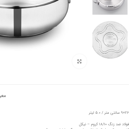
تصویر بزرگتر
معر
26×9 سانتی متر / 5.0 لیتر
فولاد ضد زنگ 18/10 کروم – نیکل