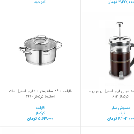
3,222,000
تومان
ناموجود
فرنچ پرس 800 میلی لیتر استیل براق پرسا
قابلمه 16*8 سانتیمتر 1.6 لیتر استیل مات
کرکماز 613
استیما کرکماز 1990
دمنوش ساز
قابلمه
کرکماز
کرکماز
4,203,00
تومان
5,617,000
تومان