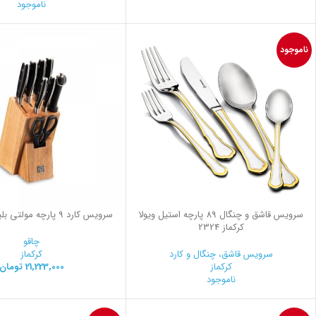
ناموجود
ناموجود
سرویس قاشق و چنگال 89 پارچه استیل ویولا
سرویس کارد 9 پارچه مولتی بلید کرکماز 550
کرکماز 2324
چاقو
سرویس قاشق، چنگال و کارد
کرکماز
کرکماز
21,223,000
تومان
ناموجود