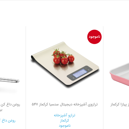
ناموجود
یازا کرکماز
ترازوی آشپزخانه دیجیتال سنسیا کرکماز 547
برا
ترازو آشپزخانه
کرکماز
روغن داغ 
ناموجود