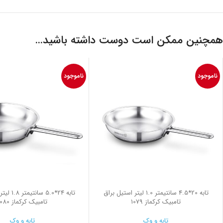
همچنین ممکن است دوست داشته باشید…
ناموجود
ناموجود
تابه 20*4.5 سانتیمتر 1.0 لیتر استیل براق
تابه 24*5.0
تامبیک کرکماز 1079
تامبیک کرکماز 1080
تابه و وک
تابه و وک