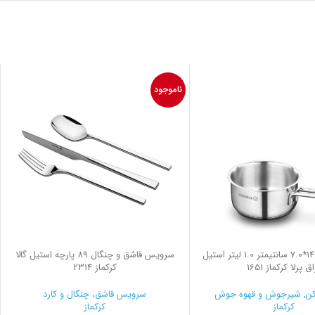
ناموجود
روغن داغ کن 14*7.0 سانتیمتر 1.0 لیتر استیل
سرویس قاشق و چنگال 89 پارچه استیل گالا
ق پرلا کرکماز 1651
کرکماز 2314
کن
,
شیرجوش و قهوه جوش
سرویس قاشق، چنگال و کارد
کرکماز
کرکماز