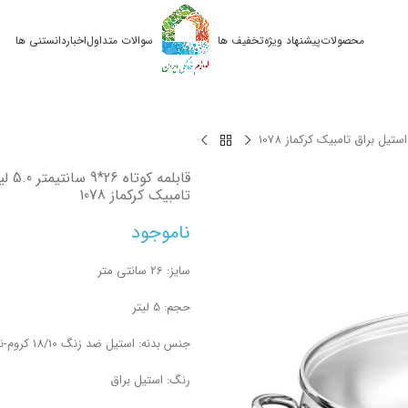
محصولات
پیشنهاد ویژه
تخفیف ها
سوالات متداول
اخبار
دانستنی ها
قابلمه 
تامبیک کرکماز 1078
ناموجود
سایز: 26 سانتی متر
حجم: 5 لیتر
جنس بدنه: استیل ضد زنگ 18/10 کروم-نیکل
رنگ: استیل براق