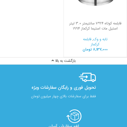
قابلمه کوتاه 24*7 سانتیمتر 3.0 لیتر
استیل مات استیما کرکماز 1994
تابه و وک
,
قابلمه
کرکماز
8,137,000
تومان
بازگشت به بالا
تحویل فوری و رایگان سفارشات ویژه
فقط برای سفارشات بالای چهار میلیون تومان
لغو سفارش آسان​