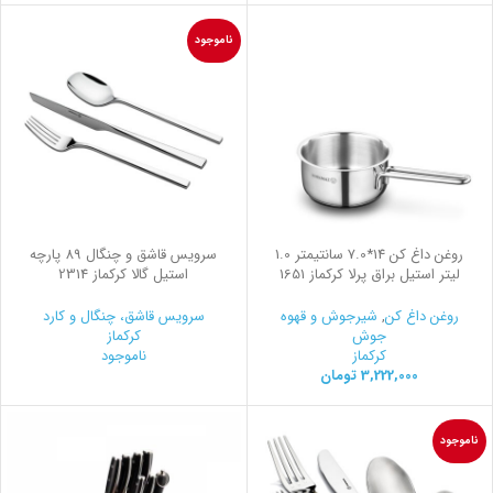
ناموجود
روغن داغ کن 14*7.0 سانتیمتر 1.0
سرویس قاشق و چنگال 89 پارچه
لیتر استیل براق پرلا کرکماز 1651
استیل گالا کرکماز 2314
روغن داغ کن
,
شیرجوش و قهوه
سرویس قاشق، چنگال و کارد
جوش
کرکماز
کرکماز
ناموجود
3,222,000
تومان
ناموجود