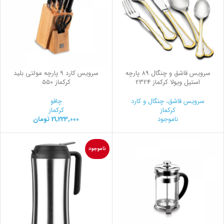
سرویس قاشق و چنگال 89 پارچه
سرویس کارد 9 پارچه مولتی بلید
استیل ویولا کرکماز 2324
کرکماز 550
سرویس قاشق، چنگال و کارد
چاقو
کرکماز
کرکماز
ناموجود
21,223,000
تومان
ناموجود