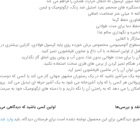
کفه سوپر کپسول که انتقال حرارت همگن را فراهم می کند
دستگیره های منحصر بفرد استیل ضد زنگ، ارگونومیک و ایمن
کفه 8 میلی متر ضخامت اضافی
فناوری حفظ گرما
حفظ دما برای مدت طولانی
ذخیره و نگهداری سالم غذا
سازگار با القایی
سطوح آلومینیومی مخصوص برش خورده روی پایه کپسول فولادی، کارایی بیشتری در هدا
قبل از اولین استفاده، با آب داغ و صابون ظرفشویی تمیز کنید.
آن را برای مدت طولانی بدون غذا، بدون آب و روغن روی اجاق گاز نگذارید.
در هنگام تمیز کردن از برس های فلزی سخت استفاده نکنید.
می توان آن را در ماشین ظرفشویی تمیز کرد.
چه یک سرآشپز باشید که در یک رستوران مشهور جهانی کار می کند یا کسی که دوست د
پرولاین هر کسی را که وارد آشپزخانه می شود به یک آشپز حرفه ای تبدیل می کند. پرولا
امکان را می دهد که به راحتی آن را نگه دارید و با دسته های ارگونومیک خود به سرعت
نقد و بررسی‌ها
اولین کسی باشید که دیدگاهی می نویسد “قابلمه 40*25 سانتیمتر 31.0 لیتر
هیچ دیدگاهی برای این محصول نوشته نشده است.
برای فرستادن دیدگاه، باید
وارد شد