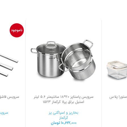
ناموجود
ا استورا پلاس
سرویس پاستاپز 20*18 سانتیمتر 5.6 لیتر
استیل براق پرلا کرکماز 1523
بخارپز و اسپاگتی پز
سرویس
کرکماز
10,622,000
تومان