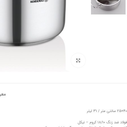
تصویر بزرگتر
معر
40×25 سانتی متر / 31 لیتر
فولاد ضد زنگ 18/10 کروم – نیکل