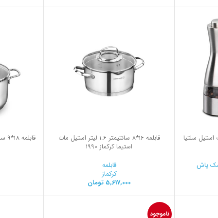
استیل سلتیا
قابلمه 16*8 سانتیمتر 1.6 لیتر استیل مات
استیما کرکماز 1990
ک پاش
قابلمه
کرکماز
5,617,000
تومان
0
ناموجود