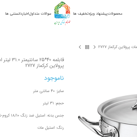
محصولات
پیشنهاد ویژه
تخفیف ها
سوالات متداول
اخبار
دانستنی ها
قابلمه 40*25 سان
پرولاین کرکماز 2727
ناموجود
سایز: 40 سانتی متر
حجم: 31 لیتر
جنس بدنه: استیل ضد زنگ 18/10 کروم-نیکل
رنگ: استیل مات