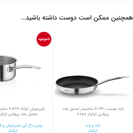
همچنین ممکن است دوست داشته باشید…
ناموجود
تابه نچسب 40*7.1 سانتیمتر استیل مات
پرولاین کرکماز 2858
استیل مات پرولاین کرکماز 00
تابه و وک
روغن داغ کن
,
شیرجوش و ق
کرکماز
کرکماز