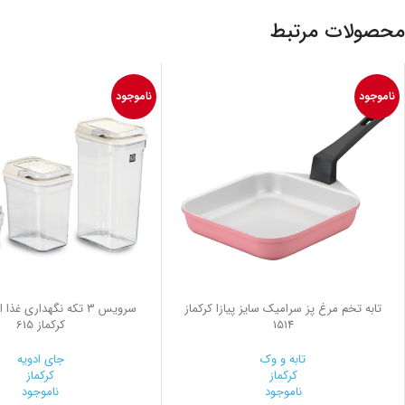
محصولات مرتبط
ناموجود
ناموجود
تابه تخم مرغ پز سرامیک سایز پیازا کرکماز
سرويس 3 تكه نگهداری غذ
1514
کرکماز 615
تابه و وک
جای ادویه
کرکماز
کرکماز
ناموجود
ناموجود