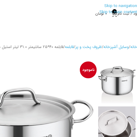
Skip to navigation
Skip to main content
0
ود / ثبت نام
0
تومان
خانه
وسایل آشپزخانه
ظروف پخت و پز
قابلمه
قابلمه 40*25 سانتیمتر 31.0 لیتر استیل مات پرولاین کرکماز 2727
ناموجود