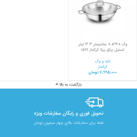
وک 28*8.5 سانتیمتر 3.3 لیتر
استیل براق پرلا کرکماز 1519
تابه و وک
کرکماز
6,995,000
تومان
بازگشت به بالا
تحویل فوری و رایگان سفارشات ویژه
فقط برای سفارشات بالای چهار میلیون تومان