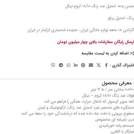
جنس بدنه: استیل ضد زنگ 18/10 کروم-نیکل
رنگ: استیل براق
گارانتی 18 ماهه لوازم خانگی ایران : نماینده انحصاری کرکماز در ایران
ارسال رایگان سفارشات بالای چهار میلیون تومان
اضافه کردن به لیست مقایسه
اشتراک گذاری :
معرفی محصول
20×10 سانتی متر / 3.5 لیتر
فولاد ضد زنگ 18/10 کروم – نیکل
کفه سوپر کپسول که انتقال حرارت همگن را فراهم می کند
دستگیره های منحصر بفرد استیل ضد زنگ، ارگونومیک و ایمن
سطوح بیرونی با دقت جلا داده شده که درخشندگی خود را حفظ می کنند
درب شیشه ای مخصوص
سیستم پایه خورشیدی
سازگار با القایی