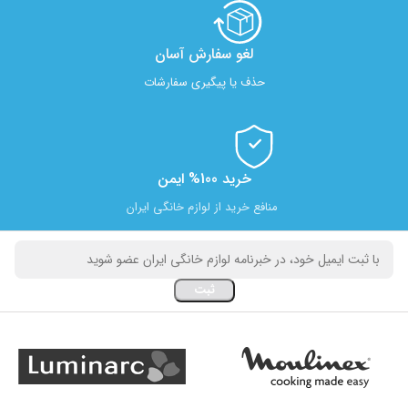
لغو سفارش آسان​
حذف یا پیگیری سفارشات
خرید 100% ایمن
منافع خرید از لوازم خانگی ایران