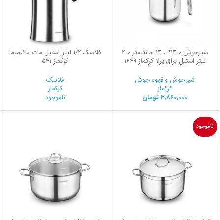
شیرجوش 14.0*.14.0 سانتیمتر 2.0
فلاسك 1/2 ليتر استيل مات ماكسيما
لیتر استیل براق پرلا کرکماز 1649
کرکماز 541
شیرجوش و قهوه جوش
فلاسک
کرکماز
کرکماز
3,860,000
تومان
ناموجود
ناموجود