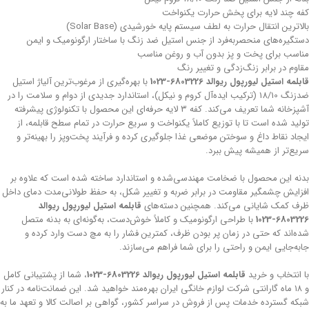
کفه چند لایه برای پخش حرارت یکنواخت
بالاترین انتقال حرارت به لطف سیستم پایه خورشیدی (Solar Base)
دستگیره‌های منحصربه‌فرد از جنس استیل ضد زنگ با ساختار ارگونومیک و ایمن
مناسب برای پخت و پز بدون آب و روغن مناسب
مقاوم در برابر زنگ‌زدگی و تغییر رنگ
قابلمه استیل لیورپول ریوالد 6803226-1023
با بهره‌گیری از مرغوب‌ترین آلیاژ استیل
ضدزنگ 18/10 (ترکیب ایده‌آل کروم و نیکل)، استاندارد جدیدی از دوام و سلامت را در
آشپزخانه شما تعریف می‌کند. کفه ۳ لایه حرفه‌ای این محصول با تکنولوژی پیشرفته
تولید شده است تا با توزیع کاملاً یکنواخت و سریع حرارت در تمام سطح قابلمه، از
ایجاد نقاط داغ و سوختن موضعی غذا جلوگیری کرده و فرآیند پخت‌وپز را بهینه‌تر و
سریع‌تر از همیشه پیش ببرد.
بدنه این محصول با ضخامت مهندسی‌شده و استاندارد ساخته شده است که علاوه بر
افزایش چشمگیر مقاومت در برابر ضربه و تغییر شکل، به حفظ طولانی‌مدت دمای داخل
ظرف کمک شایانی می‌کند. همچنین دسته‌های
قابلمه استیل لیورپول ریوالد
6803226-1023
با طراحی ارگونومیک و کاملاً خوش‌دست، به‌گونه‌ای به بدنه متصل
شده‌اند که حتی در زمان پر بودن ظرف، کمترین فشار را به مچ دست وارد کرده و
جابه‌جایی ایمن و راحتی را برای شما فراهم می‌سازند.
با انتخاب و خرید
قابلمه استیل لیورپول ریوالد 6803226-1023
، شما از پشتیبانی کامل
و ۱۸ ماه گارانتی شرکت لوازم خانگی ایران بهره‌مند خواهید شد. این ضمانت‌نامه در کنار
شبکه گسترده خدمات پس از فروش در سراسر کشور، گواهی بر اصالت کالا و تعهد ما به