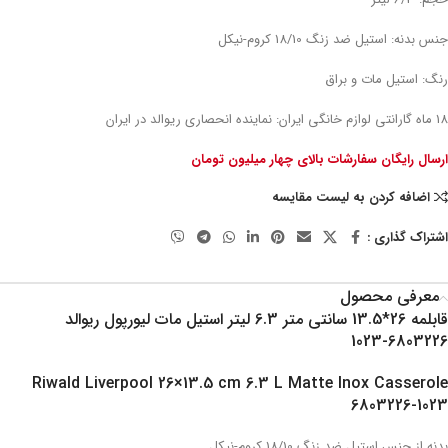
جنس بدنه: استیل ضد زنگ 18/10 کروم-نیکل
رنگ: استیل مات و براق
18 ماه گارانتی لوازم خانگی ایران: نماینده انحصاری ریوالد در ایران
ارسال رایگان سفارشات بالای چهار میلیون تومان
اضافه کردن به لیست مقایسه
اشتراک گذاری :
معرفی محصول
قابلمه 26*13.5 سانتی متر 6.3 لیتر استیل مات لیورپول ریوالد
6803226-1023
Riwald Liverpool 26×13.5 cm 6.3 L Matte Inox Casserole
6803226-1023
بدنه از جنس استیل ضد زنگ 18/10 کروم-نیکل