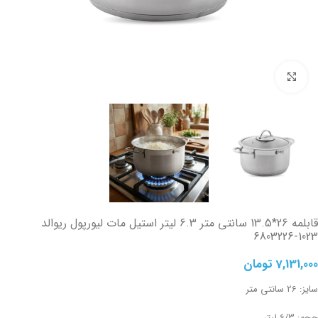
تصویر بزرگتر
قابلمه 26*13.5 سانتی متر 6.3 لیتر استیل مات لیورپول ریوالد
6803226-1023
7,131,000
تومان
سایز: 26 سانتی متر
حجم: 6/3 لیتر