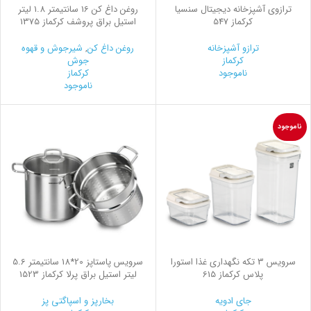
ترازوی آشپزخانه دیجیتال سنسیا
روغن داغ كن 16 سانتیمتر 1.8 لیتر
کرکماز 547
استیل براق پروشف کرکماز 1375
ترازو آشپزخانه
روغن داغ کن
,
شیرجوش و قهوه
کرکماز
جوش
ناموجود
کرکماز
ناموجود
ناموجود
سرويس 3 تكه نگهداری غذا استورا
سرویس پاستاپز 20*18 سانتیمتر 5.6
پلاس کرکماز 615
لیتر استیل براق پرلا کرکماز 1523
جای ادویه
بخارپز و اسپاگتی پز