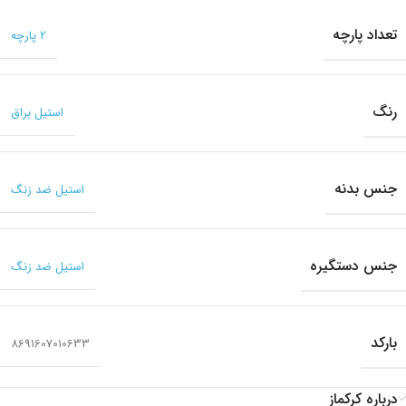
تعداد پارچه
2 پارچه
رنگ
استیل براق
جنس بدنه
استیل ضد زنگ
جنس دستگیره
استیل ضد زنگ
بارکد
8691607010633
درباره کرکماز