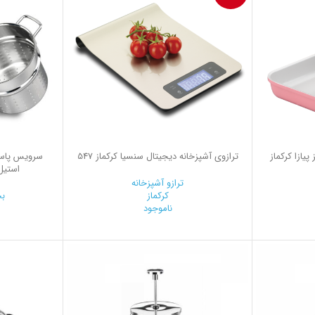
یازا کرکماز
ترازوی آشپزخانه دیجیتال سنسیا کرکماز 547
استیل ب
ترازو آشپزخانه
کرکماز
بخ
ناموجود
0