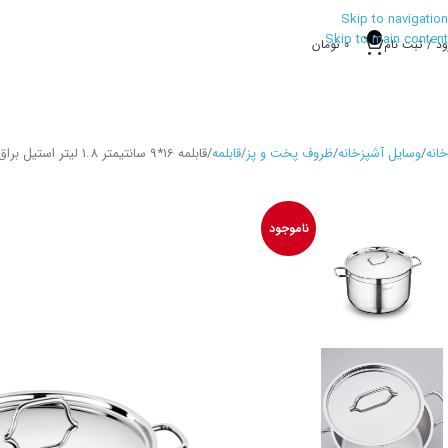
Skip to navigation
Skip to main content
0
ود / ثبت نام
0
تومان
خانه
وسایل آشپزخانه
ظروف پخت و پز
قابلمه
قابلمه 16*9 سانتیمتر 1.8 لیتر استیل براق آلفا کرکماز 1016
ناموجود