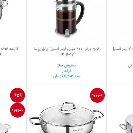
شیرجوش 14.0*.14.0 سانتیمتر 2.0 لیتر استیل
فرنچ پرس 800 میلی لیتر استیل براق پرسا
کرکماز 613
ا
وش
دمنوش ساز
کرکماز
4,203,000
تومان
-65%
ناموجود
ناموجود