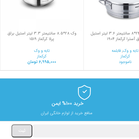
قابلمه کوتاه 24*8 سانتیمتر 3.6 لیتر استیل
وک 28*8.5 سانتیمتر 3.3 لیتر استیل براق
 آسترا کرکماز 1904
پرلا کرکماز 1519
تابه و وک
,
قابلمه
تابه و وک
کرکماز
کرکماز
ناموجود
6,995,000
تومان
خرید 100% ایمن
منافع خرید از لوازم خانگی ایران