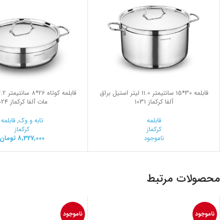
قابلمه 30*15 سانتیمتر 11.0 لیتر استیل براق
آلفا کرکماز 1031
مات آلفا کرکماز 1024
قابلمه
تابه و وک
,
قابلمه
کرکماز
کرکماز
ناموجود
8,327,000
تومان
محصولات مرتبط
ناموجود
ناموجود