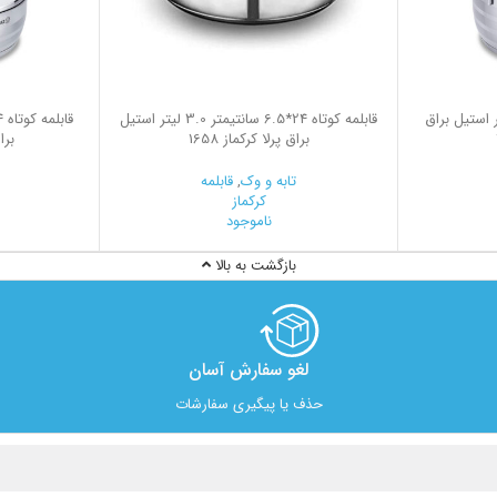
15 سانتیمتر 8.0 لیتر استیل براق
قابلمه کوتاه 24*6.5 سانتیمتر 3.0 لیتر استیل
براق پرلا کرکماز 1658
براق
تابه و وک
,
قابلمه
کرکماز
ناموجود
بازگشت به بالا
لغو سفارش آسان​
حذف یا پیگیری سفارشات