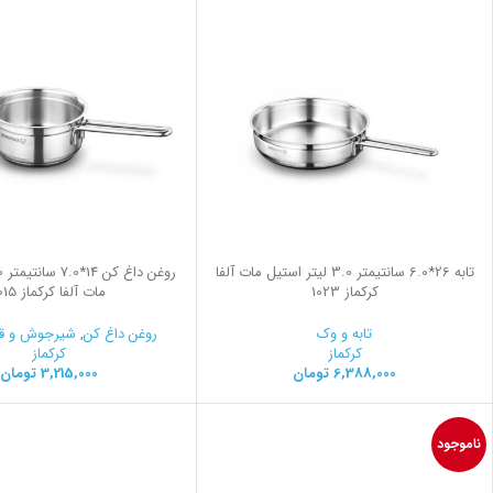
تابه 26*6.0 سانتیمتر 3.0 لیتر استیل مات آلفا
کرکماز 1023
مات آلفا کرکماز 1015
تابه و وک
روغن داغ کن
,
شیرجوش و ق
کرکماز
کرکماز
6,388,000
تومان
3,215,000
تومان
ناموجود