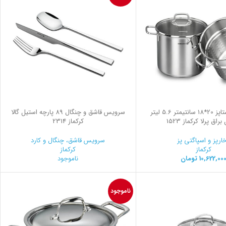
سرویس پاستاپز 20*18 سانتیمتر 5.6 لیتر
سرویس قاشق و چنگال 89 پارچه استیل گالا
راق پرلا کرکماز 1523
کرکماز 2314
ارپز و اسپاگتی پز
سرویس قاشق، چنگال و کارد
کرکماز
کرکماز
10,622,00
تومان
ناموجود
ناموجود