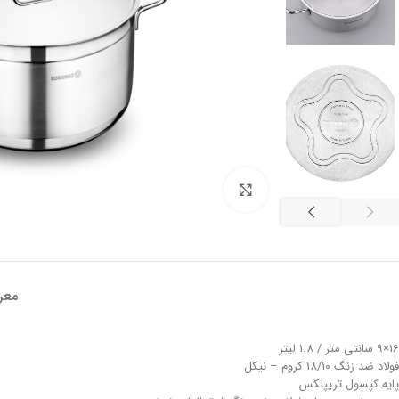
تصویر بزرگتر
معر
16×9 سانتی متر / 1.8 لیتر
فولاد ضد زنگ 18/10 کروم – نیکل
پایه کپسول تریپلکس