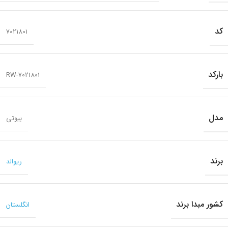
کد
7021801
بارکد
RW-7021801
مدل
بیوتی
برند
ریوالد
کشور مبدا برند
انگلستان