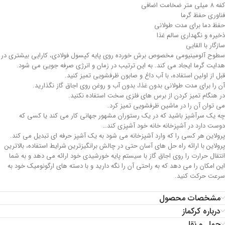
کفه 8 میلی متر ضخامت اضافی
فناوری حفظ گرما
حفظ دما برای مدت طولانی
ذخیره و نگهداری سالم غذا
سازگار با القایی
سطوح آلومینیومی مخصوص برش خورده روی پایه کپسول فولادی، کارایی بیشتری در
هدایت گرما ایجاد می کند. به این ترتیب در زمان و انرژی صرفه جویی می شود.
قبل از اولین استفاده، با آب داغ و صابون ظرفشویی تمیز کنید.
آن را برای مدت طولانی بدون غذا، بدون آب و روغن روی اجاق گاز نگذارید.
در هنگام تمیز کردن از برس های فلزی سخت استفاده نکنید.
می توان آن را در ماشین ظرفشویی تمیز کرد.
چه یک سرآشپز باشید که در یک رستوران مشهور جهانی کار می کند یا کسی که
دوست دارد در آشپزخانه خانه خود آشپزی کند…
پرولاین هر کسی را که وارد آشپزخانه می شود به یک آشپز حرفه ای تبدیل می کند.
پرولاین با ارائه راه حل های آسان حتی در چالش برانگیزترین شرایط استفاده، بالاترین
انتقال حرارت را روی اجاق گاز با سیستم پایه خورشیدی خود ارائه می دهد و به شما
این امکان را می دهد که به راحتی آن را نگه دارید و با دسته های ارگونومیک خود به
سرعت حرکت کنید.
مشخصات محصول
درباره کرکماز
حمل و نقل