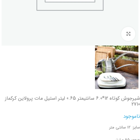
تصویر بزرگتر
شیرجوش کوتاه 12*6.0 سانتیمتر 0.65 لیتر استیل مات پرولاین کرکماز
2710
ناموجود
سایز: 12 سانتی متر
حجم: 0.65 لیتر