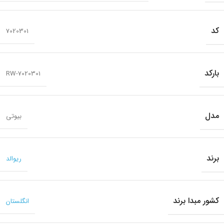
کد
7020301
بارکد
RW-7020301
مدل
بیوتی
برند
ریوالد
کشور مبدا برند
انگلستان