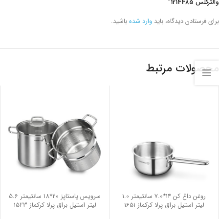
والترگلس 1214485”
برای فرستادن دیدگاه، باید
وارد شده
باشید.
محصولات مرتبط
روغن داغ کن 14*7.0 سانتیمتر 1.0
سرویس پاستاپز 20*18 سانتیمتر 5.6
لیتر استیل براق پرلا کرکماز 1651
لیتر استیل براق پرلا کرکماز 1523