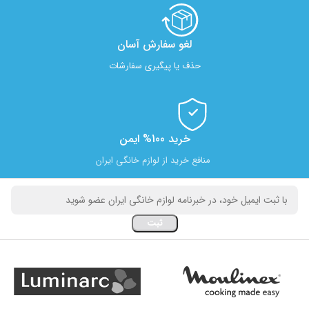
لغو سفارش آسان​
حذف یا پیگیری سفارشات
خرید 100% ایمن
منافع خرید از لوازم خانگی ایران