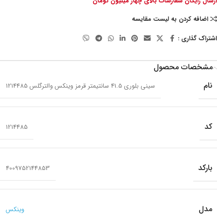
ارسال رایگان سفارشات بالای چهار میلیون تومان
اضافه کردن به لیست مقایسه
اشتراک گذاری :
مشخصات محصول
نام
سینی بلوری 41.5 سانتیمتر قرمز وینکس والترگلس 1214485
کد
1214485
بارکد
4009752144853
مدل
وینکس