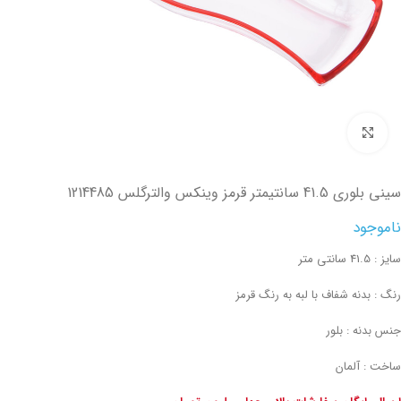
تصویر بزرگتر
سینی بلوری 41.5 سانتیمتر قرمز وینکس والترگلس 1214485
ناموجود
سایز : 41.5 سانتی متر
رنگ : بدنه شفاف با لبه به رنگ قرمز
جنس بدنه : بلور
ساخت : آلمان