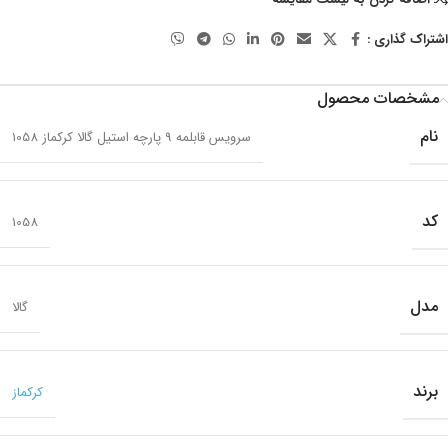
اشتراک گذاری :
مشخصات محصول
نام
سرویس قابلمه 9 پارچه استیل گالا کرکماز 1058
کد
1058
مدل
گالا
برند
کرکماز