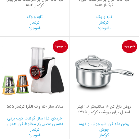
کرکماز 1515
کرکماز 1514
تابه و وک
تابه و وک
کرکماز
کرکماز
ناموجود
ناموجود
ناموجود
ناموجود
روغن داغ كن 16 سانتیمتر 1.8 لیتر
سالاد ساز 150 وات الگرا کرکماز 555
استیل براق پروشف کرکماز 1375
خردکن
,
غذا ساز
,
گوشت کوب برقی
روغن داغ کن
,
شیرجوش و قهوه
(همزن عصایی)
,
مخلوط کن
,
همزن
جوش
کرکماز
کرکماز
ناموجود