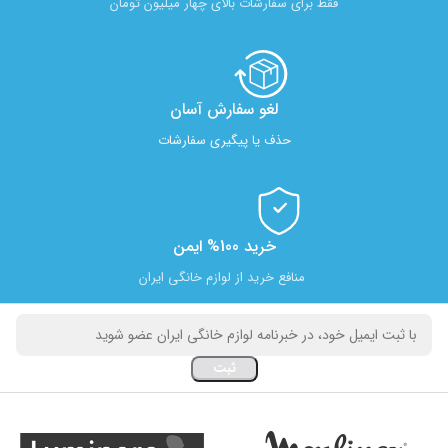
فقط برای سفارشات بالای چهار میلیون تومان
لغو سفارش آسان​
حذف یا پیگیری سفارشات
خرید 100% ایمن
منافع خرید از لوازم خانگی ایران