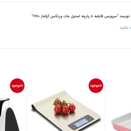
8 پارچه استیل مات ورتکس کرکماز 1970”
ه
باشید.
ناموجود
ناموجود