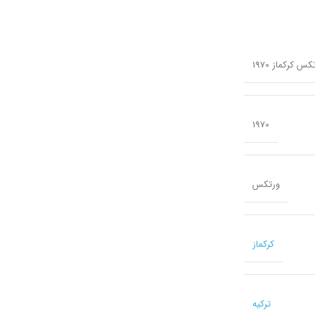
1970
ورتکس
کرکماز
ترکیه