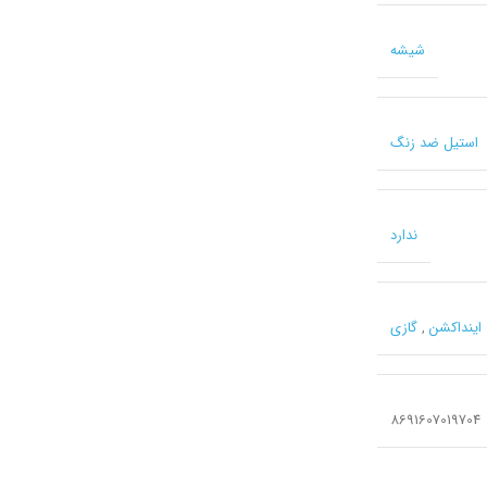
شیشه
استیل ضد زنگ
ندارد
اینداکشن
,
گازی
8691607019704