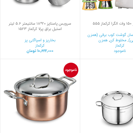
555
سرویس پاستاپز 20*18 سانتیمتر 5.6 لیتر
استیل براق پرلا کرکماز 1523
از
,
گوشت کوب برقی (همزن
ی)
,
مخلوط کن
,
همزن
بخارپز و اسپاگتی پز
کرکماز
کرکماز
ناموجود
10,622,000
تومان
ناموجود