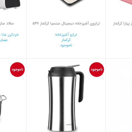
یازا کرکماز
ترازوی آشپزخانه دیجیتال سنسیا کرکماز 547
سالاد ساز 150 وات الگرا کرکماز 
ترازو آشپزخانه
خردکن
,
غذا س
کرکماز
عصای
ناموجود
ناموجود
ناموجود