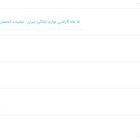
۱۸ ماه گارانتی لوازم خانگی ایران : نماینده انحصاری کرکماز در ایران