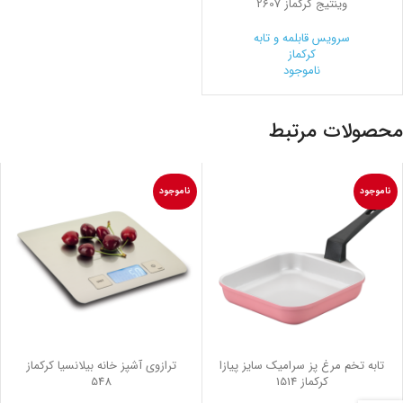
وینتیج کرکماز 2607
سرویس قابلمه و تابه
کرکماز
ناموجود
محصولات مرتبط
ناموجود
ناموجود
تابه تخم مرغ پز سرامیک سایز پیازا
ترازوی آشپز خانه بیلانسیا کرکماز
کرکماز 1514
548