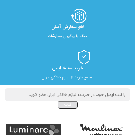
لغو سفارش آسان​
حذف یا پیگیری سفارشات
خرید 100% ایمن
منافع خرید از لوازم خانگی ایران