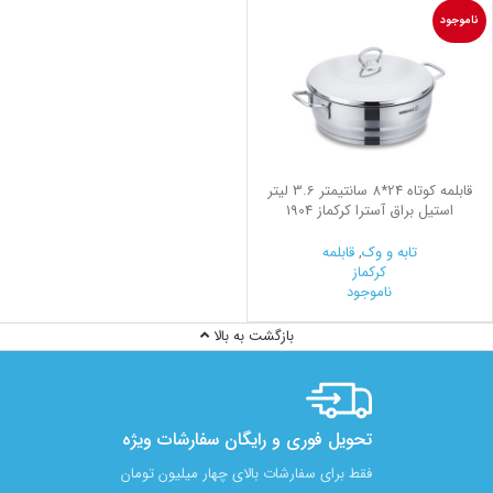
ناموجود
قابلمه کوتاه 24*8 سانتیمتر 3.6 لیتر
استیل براق آسترا کرکماز 1904
تابه و وک
,
قابلمه
کرکماز
ناموجود
بازگشت به بالا
تحویل فوری و رایگان سفارشات ویژه
فقط برای سفارشات بالای چهار میلیون تومان