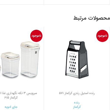
محصولات مرتبط
ناموجود
ناموجود
رنده استیل رندي کرکماز 571
سرويس 3 تكه نگهداری غذ
کرکماز 615
رنده
کرکماز
جای ادویه