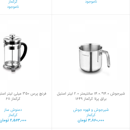
ناموجود
کرکماز
ناموجود
شیرجوش 14.0*.14.0 سانتیمتر 2.0 لیتر استیل
فرنچ پرس 350 میلی لیت
براق پرلا کرکماز 1649
کرکماز 611
شیرجوش و قهوه جوش
دمنوش ساز
کرکماز
کرکماز
3,860,000
تومان
2,563,000
تومان