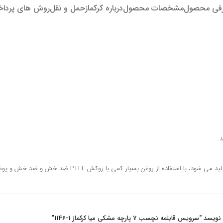
فی محصول
مشخصات محصول
درباره کرکماز
حمل و نقل
روش های پردا
.
خش و ضد خش و پوشش بیرونی سیلیکونی مقاوم در برابر دمای بالا، غذاهای خوشمزه درست می کند.
یس قابلمه نچسب 7 پارچه مشکی میا کرکماز
1146-1
”