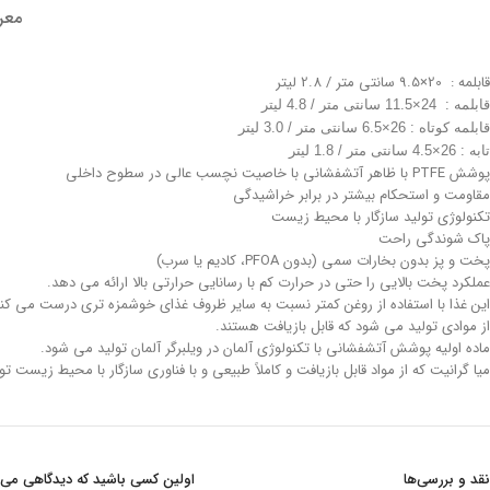
معر
قابلمه : 20×9.5 سانتی متر / 2.8 لیتر
قابلمه : 24×11.5 سانتی متر / 4.8 لیتر
قابلمه کوتاه : 26×6.5 سانتی متر / 3.0 لیتر
تابه : 26×4.5 سانتی متر / 1.8 لیتر
پوشش PTFE با ظاهر آتشفشانی با خاصیت نچسب عالی در سطوح داخلی
مقاومت و استحکام بیشتر در برابر خراشیدگی
تکنولوژی تولید سازگار با محیط زیست
پاک شوندگی راحت
پخت و پز بدون بخارات سمی (بدون PFOA، کادیم یا سرب)
عملکرد پخت بالایی را حتی در حرارت کم با رسانایی حرارتی بالا ارائه می دهد.
این غذا با استفاده از روغن کمتر نسبت به سایر ظروف غذای خوشمزه تری درست می کند
از موادی تولید می شود که قابل بازیافت هستند.
ماده اولیه پوشش آتشفشانی با تکنولوژی آلمان در ویلبرگر آلمان تولید می شود.
میا گرانیت که از مواد قابل بازیافت و کاملاً طبیعی و با فناوری سازگار با محیط زیست تولید می شود، با استفاده از روغن بسیار کمی با روکش PTFE ضد 
نقد و بررسی‌ها
اولین کسی باشید که دیدگاهی می نویسد “سرو