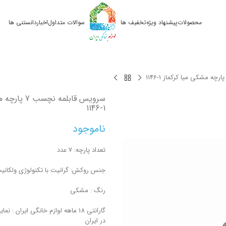
محصولات
پیشنهاد ویژه
تخفیف ها
سوالات متداول
اخبار
دانستنی ها
1146-1
سرویس قابلمه نچسب 7 پارچه مشکی میا کرکماز
1146-1
ناموجود
تعداد پارچه: 7 عدد
جنس روکش: گرانیت با تکنولوژی ولکانی
رنگ : مشکی
گارانتی 18 ماهه لوازم خانگی ایران : 
در ایران