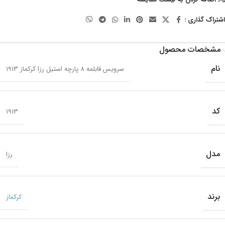
اشتراک گذاری :
مشخصات محصول
نام
سرویس قابلمه 8 پارچه استیل رزا کرکماز 1913
کد
1913
مدل
رزا
برند
کرکماز