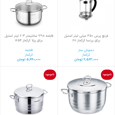
فرنچ پرس 350 میلی لیتر استیل
قابلمه 18*9 سانتیمتر 2.3 لیتر استیل
براق پرنسا کرکماز 611
براق پرلا کرکماز 1654
دمنوش ساز
قابلمه
کرکماز
کرکماز
2,563,000
تومان
5,440,000
تومان
ناموجود
ناموجود