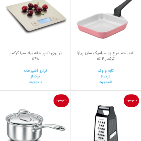
تابه تخم مرغ پز سرامیک سایز پیازا
ترازوی آشپز خانه بیلانسیا کرکماز
کرکماز 1514
548
تابه و وک
ترازو آشپزخانه
کرکماز
کرکماز
ناموجود
ناموجود
ناموجود
ناموجود