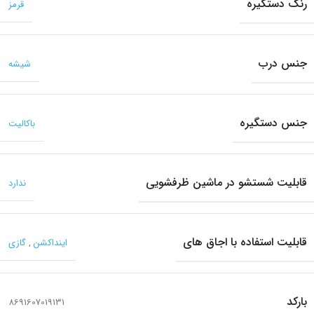
رنگ دستگیره
قرمز
جنس درب
شیشه
جنس دستگیره
باکالیت
قابلیت شستشو در ماشین ظرفشویی
ندارد
قابلیت استفاده با اجاق های
اینداکشن
,
گازی
بارکد
8691607019131