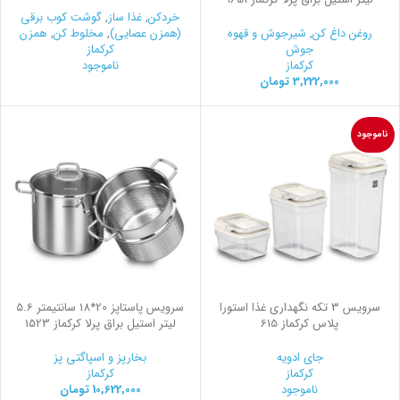
خردکن
,
غذا ساز
,
گوشت کوب برقی
روغن داغ کن
,
شیرجوش و قهوه
(همزن عصایی)
,
مخلوط کن
,
همزن
جوش
کرکماز
کرکماز
ناموجود
3,222,000
تومان
ناموجود
سرويس 3 تكه نگهداری غذا استورا
سرویس پاستاپز 20*18 سانتیمتر 5.6
پلاس کرکماز 615
لیتر استیل براق پرلا کرکماز 1523
جای ادویه
بخارپز و اسپاگتی پز
کرکماز
کرکماز
ناموجود
10,622,000
تومان