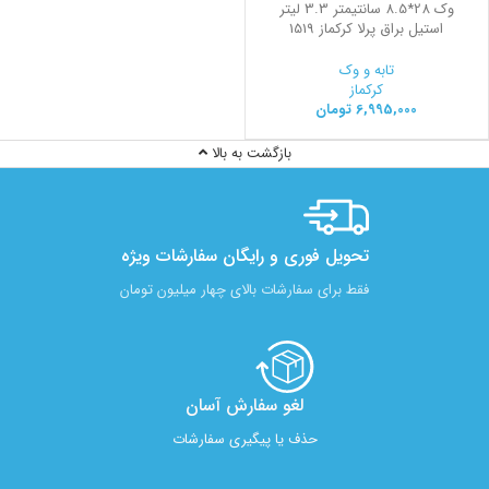
وک 28*8.5 سانتیمتر 3.3 لیتر
استیل براق پرلا کرکماز 1519
تابه و وک
کرکماز
6,995,000
تومان
بازگشت به بالا
تحویل فوری و رایگان سفارشات ویژه
فقط برای سفارشات بالای چهار میلیون تومان
لغو سفارش آسان​
حذف یا پیگیری سفارشات