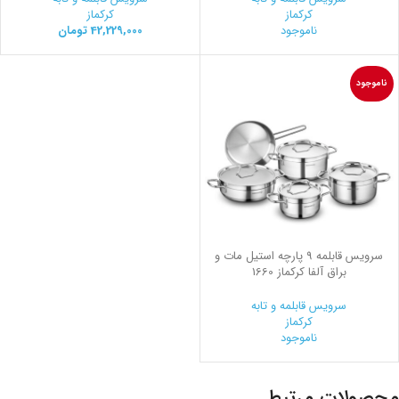
کرکماز
کرکماز
ناموجود
42,229,000
تومان
ناموجود
سرویس قابلمه 9 پارچه استیل مات و
براق آلفا کرکماز 1660
سرویس قابلمه و تابه
کرکماز
ناموجود
محصولات مرتبط