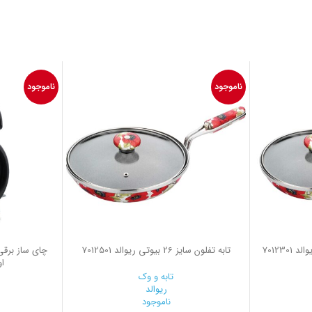
ناموجود
ناموجود
تابه تفلون سایز 26 بیوتی ریوالد 7012501
اوی
تابه و وک
ریوالد
ناموجود