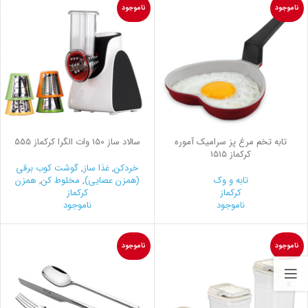
ناموجود
ناموجود
تابه تخم مرغ پز سرامیک آموره
سالاد ساز 150 وات الگرا کرکماز 555
کرکماز 1515
خردکن
,
غذا ساز
,
گوشت کوب برقی
تابه و وک
(همزن عصایی)
,
مخلوط کن
,
همزن
کرکماز
کرکماز
ناموجود
ناموجود
ناموجود
ناموجود