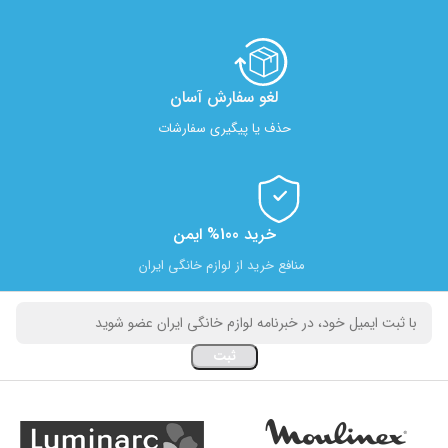
لغو سفارش آسان​
حذف یا پیگیری سفارشات
خرید 100% ایمن
منافع خرید از لوازم خانگی ایران