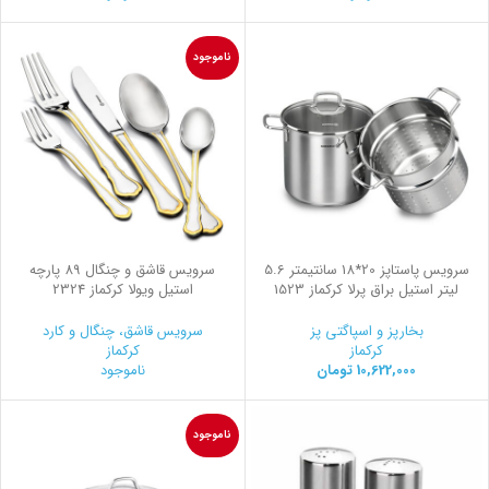
ناموجود
سرویس پاستاپز 20*18 سانتیمتر 5.6
سرویس قاشق و چنگال 89 پارچه
لیتر استیل براق پرلا کرکماز 1523
استیل ویولا کرکماز 2324
بخارپز و اسپاگتی پز
سرویس قاشق، چنگال و کارد
کرکماز
کرکماز
10,622,000
تومان
ناموجود
ناموجود