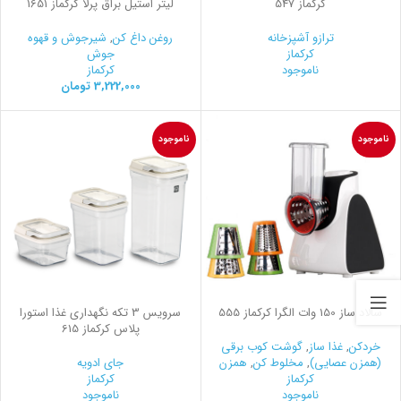
کرکماز 547
لیتر استیل براق پرلا کرکماز 1651
ترازو آشپزخانه
روغن داغ کن
,
شیرجوش و قهوه
کرکماز
جوش
ناموجود
کرکماز
3,222,000
تومان
ناموجود
ناموجود
سالاد ساز 150 وات الگرا کرکماز 555
سرويس 3 تكه نگهداری غذا استورا
پلاس کرکماز 615
خردکن
,
غذا ساز
,
گوشت کوب برقی
(همزن عصایی)
,
مخلوط کن
,
همزن
جای ادویه
کرکماز
کرکماز
ناموجود
ناموجود