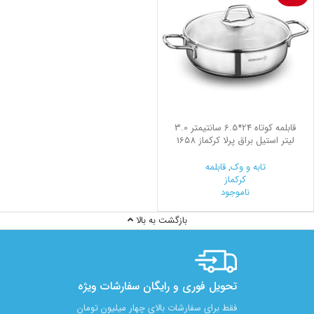
قابلمه کوتاه 24*6.5 سانتیمتر 3.0
لیتر استیل براق پرلا کرکماز 1658
تابه و وک
,
قابلمه
کرکماز
ناموجود
بازگشت به بالا
تحویل فوری و رایگان سفارشات ویژه
فقط برای سفارشات بالای چهار میلیون تومان