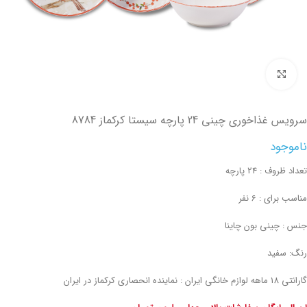
تصویر بزرگتر
سرویس غذاخوری چینی 24 پارچه سیستا کرکماز 8784
ناموجود
تعداد ظروف : 24 پارچه
مناسب برای : 6 نفر
جنس : چینی بون چاینا
رنگ: سفید
گارانتی 18 ماهه لوازم خانگی ایران : نماینده انحصاری کرکماز در ایران