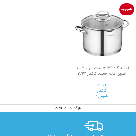
ناموجود
قابلمه گود 24*16 سانتیمتر 7.0 لیتر
استیل مات استیما کرکماز 1993
قابلمه
کرکماز
ناموجود
بازگشت به بالا