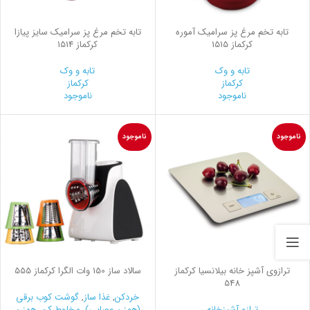
تابه تخم مرغ پز سرامیک آموره
تابه تخم مرغ پز سرامیک سایز پیازا
کرکماز 1515
کرکماز 1514
تابه و وک
تابه و وک
کرکماز
کرکماز
ناموجود
ناموجود
ناموجود
ناموجود
ترازوی آشپز خانه بیلانسیا کرکماز
سالاد ساز 150 وات الگرا کرکماز 555
548
خردکن
,
غذا ساز
,
گوشت کوب برقی
ترازو آشپزخانه
(همزن عصایی)
,
مخلوط کن
,
همزن