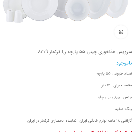
تصویر بزرگتر
سرویس غذاخوری چینی 55 پارچه رزا کرکماز 8329
ناموجود
تعداد ظروف : 55 پارچه
مناسب برای : 12 نفر
جنس : چینی بون چاینا
رنگ: سفید
گارانتی 18 ماهه لوازم خانگی ایران : نماینده انحصاری کرکماز در ایران