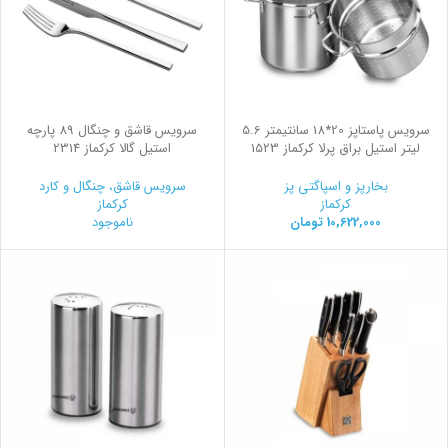
سرویس پاستاپز 20*18 سانتیمتر 5.6
سرویس قاشق و چنگال 89 پارچه
لیتر استیل براق پرلا کرکماز 1523
استیل گالا کرکماز 2314
بخارپز و اسپاگتی پز
سرویس قاشق، چنگال و کارد
کرکماز
کرکماز
10,622,000
تومان
ناموجود