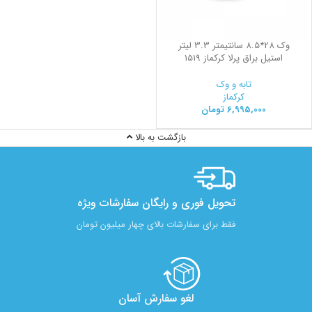
وک 28*8.5 سانتیمتر 3.3 لیتر
استیل براق پرلا کرکماز 1519
تابه و وک
کرکماز
6,995,000
تومان
بازگشت به بالا
تحویل فوری و رایگان سفارشات ویژه
فقط برای سفارشات بالای چهار میلیون تومان
لغو سفارش آسان​