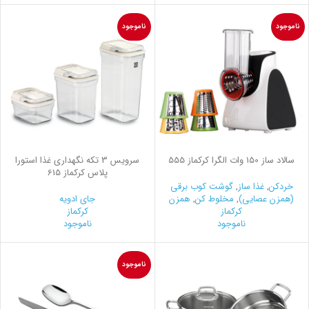
ناموجود
ناموجود
سالاد ساز 150 وات الگرا کرکماز 555
سرويس 3 تكه نگهداری غذا استورا
پلاس کرکماز 615
خردکن
,
غذا ساز
,
گوشت کوب برقی
(همزن عصایی)
,
مخلوط کن
,
همزن
جای ادویه
کرکماز
کرکماز
ناموجود
ناموجود
ناموجود