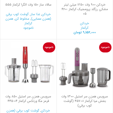
خردکن 900 وات 1250 میلی لیتر
سالاد ساز 150 وات الگرا کرکماز 555
مشکی رزگلد پرومجیک کرکماز
460-
05
خردکن
,
غذا ساز
,
گوشت کوب برقی
(همزن عصایی)
,
مخلوط کن
,
همزن
خردکن
کرکماز
کرکماز
ناموجود
9,154,000
تومان
ناموجود
ناموجود
سرویس همزن سر استیل 1300 وات
سرویس همزن سر استیل 850 وات
بنفش میا کرکماز
457-01
(گوشت
قرمز مگا ورتکس کرکماز
445-04
کوب برقی)
خردکن
,
گوشت کوب برقی (همزن