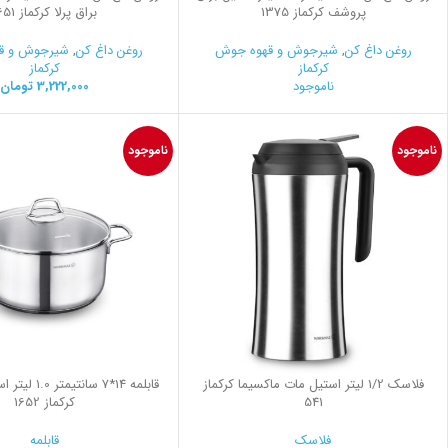
پروشف کرکماز 1375
براق پرلا کرکماز 1651
روغن داغ کن
,
شیرجوش و قهوه جوش
روغن داغ کن
,
شیرجوش و ق
کرکماز
کرکماز
ناموجود
3,222,000
تومان
ناموجود
ناموجود
فلاسك 1/2 ليتر استيل مات ماكسيما کرکماز
قابلمه 14*7 سانت
541
کرکماز 1652
فلاسک
قابلمه