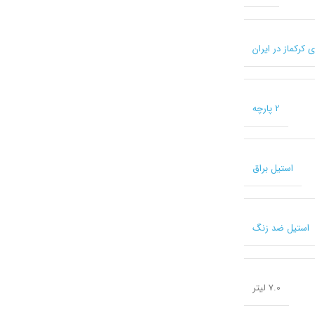
2 پارچه
استیل براق
استیل ضد زنگ
7.0 لیتر