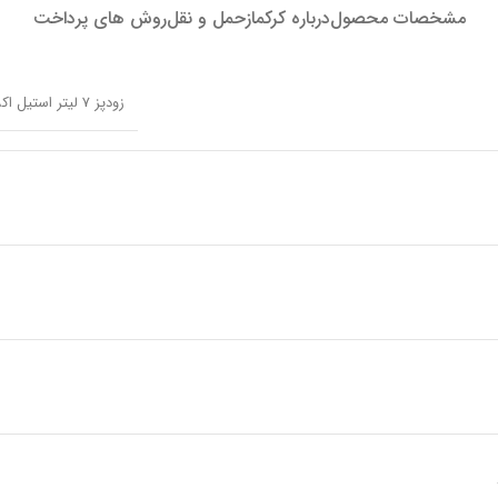
مشخصات محصول
درباره کرکماز
حمل و نقل
روش های پرداخت
زودپز 7 لیتر استیل اکسپرسا کرکماز 162