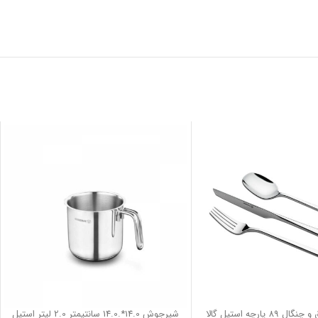
سرویس قاشق و چنگال 89 پارچه استیل گالا
شیرجوش 14.0*.14.0 سانتیمتر 2.0 لیتر استیل