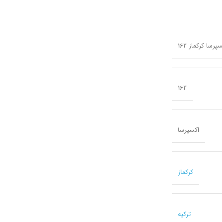
162
اکسپرسا
کرکماز
ترکیه