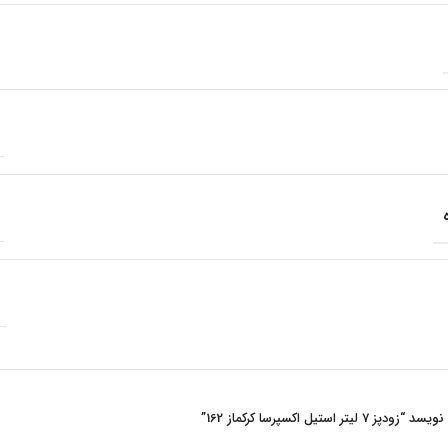
تیل اکسپرسا کرکماز 162”