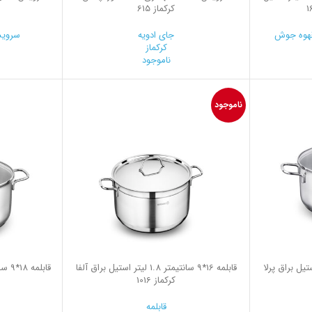
کرکماز 615
هوه جوش
جای ادویه
سرویس
کرکماز
ناموجود
ناموجود
یمتر 1.0 لیتر استیل براق پرلا
قابلمه 16*9 سانتیمتر 1.8 لیتر استیل براق آلفا
کرکماز 1016
قابلمه