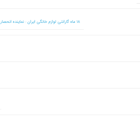
۱۸ ماه گارانتی لوازم خانگی ایران : نماینده انحصاری کرکماز در ایران