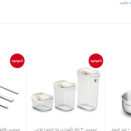
ه
باشید.
ناموجود
ناموجود
روغن داغ کن 14*7.0 سانتیمتر 1.0 لیتر استیل
سرويس 3 تكه نگهداری غذا استورا پلاس