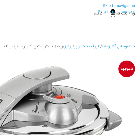
Skip to navigation
Skip to main content
0
ود / ثبت نام
0
تومان
خانه
وسایل آشپزخانه
ظروف پخت و پز
زودپز
زودپز 7 لیتر استیل اکسپرسا کرکماز 162
ناموجود