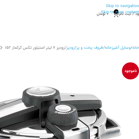
Skip to navigation
Skip to main content
0
ود / ثبت نام
0
تومان
خانه
وسایل آشپزخانه
ظروف پخت و پز
زودپز
زودپز 7 لیتر استیلور تکس کرکماز 152
ناموجود