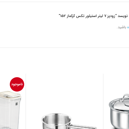
ستیلور تکس کرکماز 152”
ه
باشید.
ناموجود