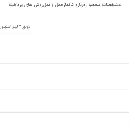
مشخصات محصول
درباره کرکماز
حمل و نقل
روش های پرداخت
زودپز 7 لیتر استیلور تکس کرکماز 152