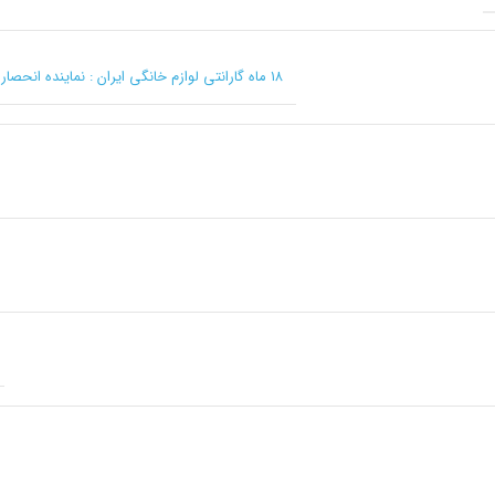
۱۸ ماه گارانتی لوازم خانگی ایران : نماینده انحصاری کرکماز در ایران