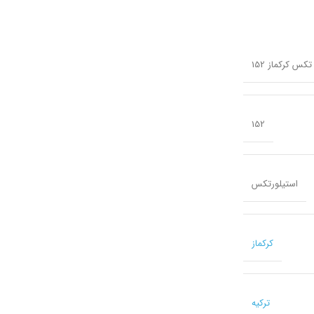
152
استیلورتکس
کرکماز
ترکیه