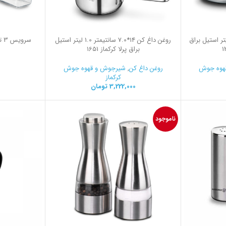
غ كن 16 سانتیمتر 1.8 لیتر استیل براق
روغن داغ کن 14*7.0 سانتیمتر 1.0 لیتر استیل
سر
براق پرلا کرکماز 1651
هوه جوش
روغن داغ کن
,
شیرجوش و قهوه جوش
کرکماز
3,222,000
تومان
ناموجود