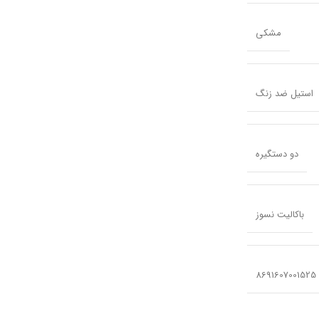
مشکی
استیل ضد زنگ
دو دستگیره
باکالیت نسوز
8691607001525