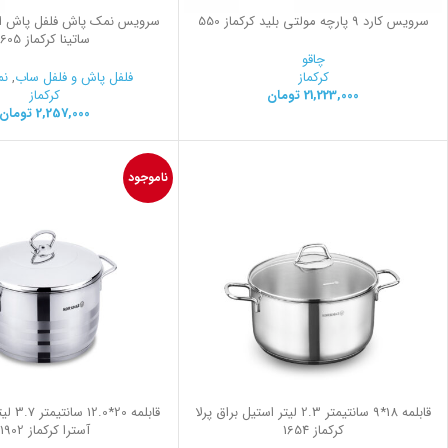
سرویس کارد 9 پارچه مولتی بلید کرکماز 550
سرویس نمک پاش فلفل پاش اس
ساتینا کرکماز 605
چاقو
کرکماز
فلفل پاش و فلفل ساب
,
نم
21,223,000
تومان
کرکماز
2,257,000
تومان
ناموجود
قابلمه 18*9 سانتیمتر 2.3 لیتر استیل براق پرلا
قابلمه 0
کرکماز 1654
آسترا کرکماز 1902