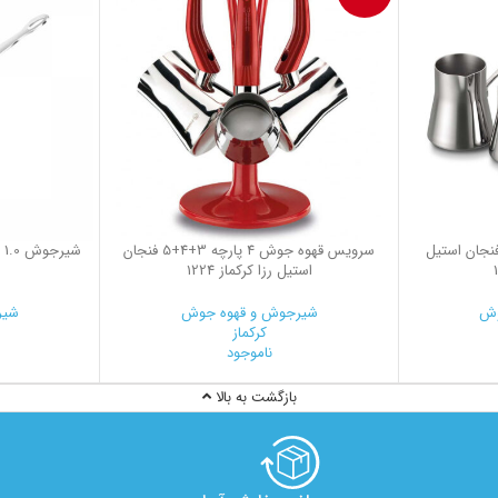
یس قهوه جوش 3+4+5 فنجان استیل
سرویس قهوه جوش 4 پارچه 3+4+5 فنجان
ش
استیل رزا کرکماز 1224
وش
شیرجوش و قهوه جوش
شیر
کرکماز
ناموجود
0
بازگشت به بالا