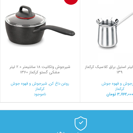
یرجوش 1.0 لیتر استیل براق کلاسیک کرکماز
شیرجوش ولکانیت 18 سانتیمتر 2.0 لیتر
139
مشکی گستو کرکماز 1360
جوش و قهوه جوش
روغن داغ کن
,
شیرجوش و قهوه جوش
کرکماز
کرکماز
3,762,00
تومان
ناموجود