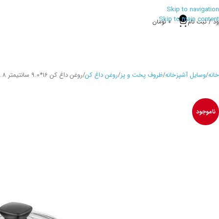
Skip to navigation
Skip to main content
0
ود / ثبت نام
0
تومان
خانه
وسایل آشپزخانه
ظروف پخت و پز
روغن داغ کن
روغن داغ کن 16*9.0 سانتیمتر 1.8 لیتر استیل براق کاپا کرکماز
ناموجود