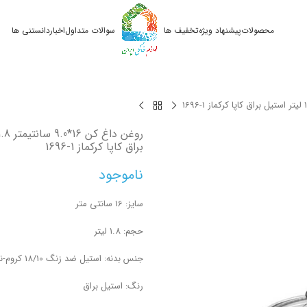
محصولات
پیشنهاد ویژه
تخفیف ها
سوالات متداول
اخبار
دانستنی ها
1696-1
براق کاپا کرکماز
1696-1
ناموجود
سایز: 16 سانتی متر
حجم: 1.8 لیتر
جنس بدنه: استیل ضد زنگ 18/10 کروم-نیکل
رنگ: استیل براق