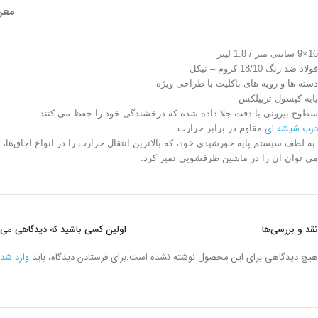
معر
16×9 سانتی متر / 1.8 لیتر
فولاد ضد زنگ 18/10 کروم – نیکل
دسته ها و رویه های باکلیت با طراحی ویژه
پایه کپسول تریپلکس
سطوح بیرونی با دقت جلا داده شده که درخشندگی خود را حفظ می کنند
درب شیشه ای
مقاوم در برابر حرارت
به لطف سیستم پایه خورشیدی خود، که بالاترین انتقال حرارت را در انواع اجاق‌ها، ا
می توان آن را در ماشین ظرفشویی تمیز کرد.
نقد و بررسی‌ها
اولین کسی باشید که دیدگاهی می نویسد “روغن داغ کن 16*9.0 س
هیچ دیدگاهی برای این محصول نوشته نشده است.
برای فرستادن دیدگاه، باید
وارد شد