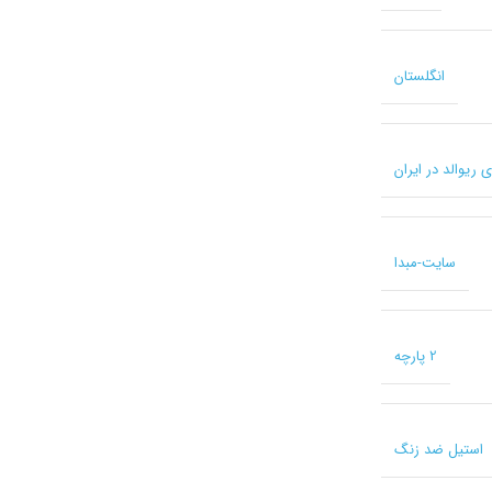
انگلستان
سایت-مبدا
2 پارچه
استیل ضد زنگ