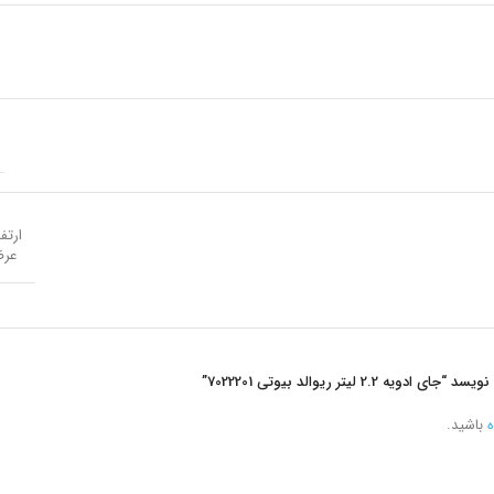
ارتفاع : 9
عرض : 2
2 لیتر ریوالد بیوتی 7022201”
ه
باشید.