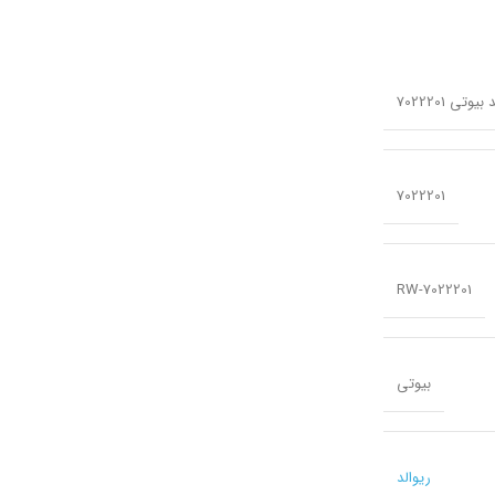
7022201
RW-7022201
بیوتی
ریوالد