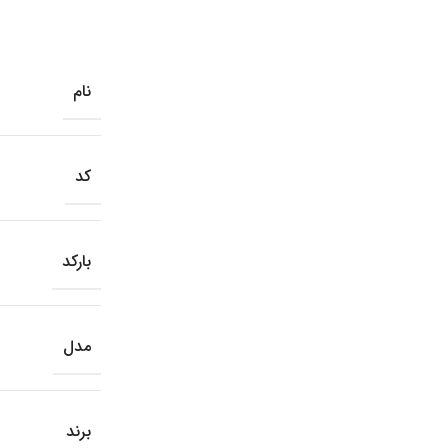
نام
کد
بارکد
مدل
برند