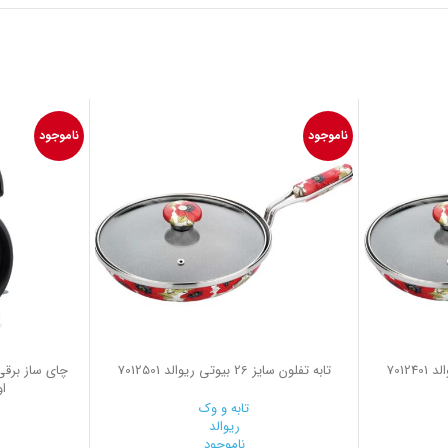
ناموجود
ناموجود
تابه تفلون سایز 26 بیوتی ریوالد 7012501
اوی
تابه و وک
ریوالد
ناموجود