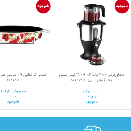
ناموجود
ناموجود
سماوربرقی 2000 وات 1.2 + 3.0 لیتر استیل
سینی فر تفلون 39 سا
مات کاونتری ریوالد 800207
7020201
سماور برقی
تابه و وک
,
ظرف فر
ریوالد
ریوالد
ناموجود
ناموجود