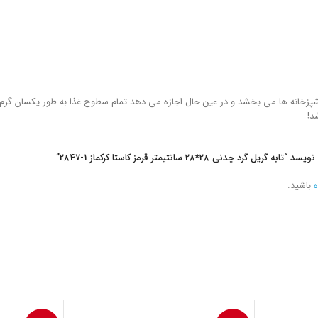
 آشپزخانه ها می بخشد و در عین حال اجازه می دهد تمام سطوح غذا به طور یکسان گرم 
د!
رد چدنی 28*28 سانتیمتر قرمز کاستا کرکماز
2847-1
”
ه
باشید.