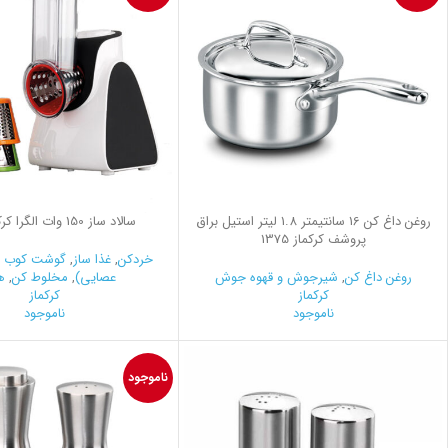
روغن داغ كن 16 سانتیمتر 1.8 لیتر استیل براق
سالاد ساز 150 وات الگرا کرکماز 555
پروشف کرکماز 1375
خردکن
,
غذا ساز
,
گوشت کوب ب
روغن داغ کن
,
شیرجوش و قهوه جوش
عصایی)
,
مخلوط کن
,
ه
کرکماز
کرکماز
ناموجود
ناموجود
ناموجود