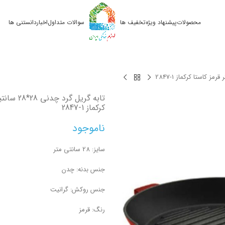
محصولات
پیشنهاد ویژه
تخفیف ها
سوالات متداول
اخبار
دانستنی ها
2847-1
تابه گریل گرد
کرکماز
2847-1
ناموجود
سایز: 28 سانتی متر
جنس بدنه: چدن
جنس روکش: گرانیت
رنگ: قرمز