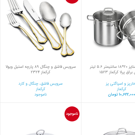
سرویس پاستاپز 20*18 سانتیمتر 5.6 لیتر
سرویس قاشق و چنگال 89 پارچه استیل ویولا
راق پرلا کرکماز 1523
کرکماز 2324
ارپز و اسپاگتی پز
سرویس قاشق، چنگال و کارد
کرکماز
کرکماز
10,622,00
تومان
ناموجود
ناموجود