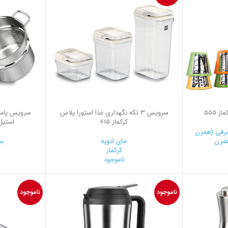
سرويس 3 تكه نگهداری غذا استورا پلاس
کرکماز 615
استیل ب
رقی (همزن
مزن
جای ادویه
بخ
کرکماز
ناموجود
0
ناموجود
ناموجود