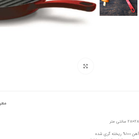
تصویر بزرگتر
معر
28×28 سانتی متر
آهن 100% ریخته گری شده