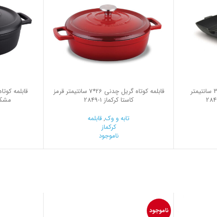
تابه گریل مربع چدنی 30*30 سانتیمتر
قابلمه کوتاه گریل چدنی 26*7 سانتیمتر قرمز
کاستا کرکماز
2849-1
مشکی 
تابه و وک
,
قابلمه
کرکماز
ناموجود
ناموجود