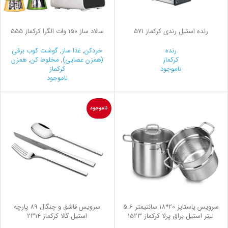
رنده استیل رندي کرکماز 571
سالاد ساز 150 وات الگرا کرکماز 555
رنده
خردکن
,
غذا ساز
,
گوشت کوب برقی
کرکماز
(همزن عصایی)
,
مخلوط کن
,
همزن
ناموجود
کرکماز
ناموجود
ناموجود
سرویس پاستاپز 20*18 سانتیمتر 5.6
سرویس قاشق و چنگال 89 پارچه
لیتر استیل براق پرلا کرکماز 1523
استیل گالا کرکماز 2314