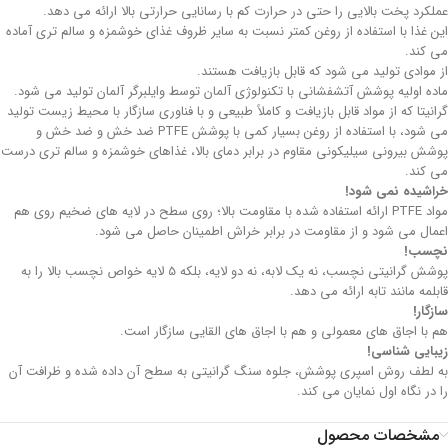
عملکرد پخت بالایی را حتی در حرارت کم با رسانایی حرارتی بالا ارائه می دهد.
این غذا با استفاده از روغن کمتر نسبت به سایر ظروف غذای خوشمزه و سالم تری آماده
می کند.
از موادی تولید می شود که قابل بازیافت هستند.
ماده اولیه پوشش آتشفشانی با تکنولوژی آلمان توسط وایلبرگر آلمان تولید می شود.
گرانیتا که از مواد قابل بازیافت و کاملاً طبیعی و با فناوری سازگار با محیط زیست تولید
می شود، با استفاده از روغن بسیار کمی با پوشش PTFE ضد خش و ضد خش و
پوشش بیرونی سیلیکونی مقاوم در برابر دمای بالا، غذاهای خوشمزه و سالم تری درست
می کند.
خراشیده نمی شود!
مواد PTFE ارائه استفاده شده با مقاومت بالا؛ روی سطح در لایه های ضخیم روی هم
اعمال می شود و از مقاومت در برابر خراش اطمینان حاصل می شود.
نچسب!
پوشش گرانیتی نچسب، نه یک لابه، نه دو لایه، بلکه 5 لایه خواص نچسب بالا را به
قابلمه مانند تابه ارائه می دهد.
سازگار!
هم با اجاق های معمولی و هم با اجاق های القایی سازگار است.
زیبایی شناسی!
به لطف روش اسپری پوشش، جلوه سنگ گرانیتی به سطح آن داده شده و ظرافت آن
را در نگاه اول نمایان می کند.
مشخصات محصول