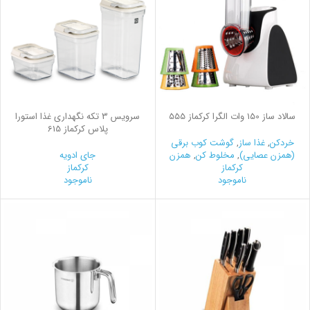
سالاد ساز 150 وات الگرا کرکماز 555
سرويس 3 تكه نگهداری غذا استورا
پلاس کرکماز 615
خردکن
,
غذا ساز
,
گوشت کوب برقی
(همزن عصایی)
,
مخلوط کن
,
همزن
جای ادویه
کرکماز
کرکماز
ناموجود
ناموجود