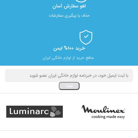
لغو سفارش آسان​
حذف یا پیگیری سفارشات
خرید 100% ایمن
منافع خرید از لوازم خانگی ایران