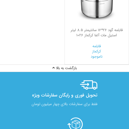
قابلمه گود 26*16 سانتیمتر 8.5 لیتر
استیل مات آلفا کرکماز 1026
قابلمه
کرکماز
ناموجود
بازگشت به بالا
تحویل فوری و رایگان سفارشات ویژه
فقط برای سفارشات بالای چهار میلیون تومان