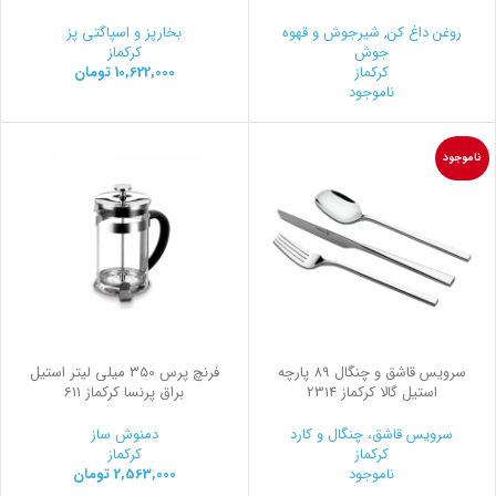
روغن داغ کن
,
شیرجوش و قهوه
بخارپز و اسپاگتی پز
جوش
کرکماز
کرکماز
10,622,000
تومان
ناموجود
ناموجود
سرویس قاشق و چنگال 89 پارچه
فرنچ پرس 350 میلی لیتر استیل
استیل گالا کرکماز 2314
براق پرنسا کرکماز 611
سرویس قاشق، چنگال و کارد
دمنوش ساز
کرکماز
کرکماز
ناموجود
2,563,000
تومان