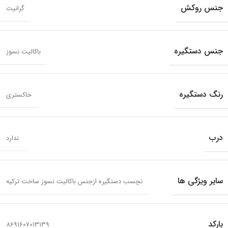
جنس روکش
گرانیت
جنس دستگیره
باکالیت نسوز
رنگ دستگیره
خاکستری
درب
ندارد
سایر ویژگی ها
نچسب دستگیره ازجنس باکالیت نسوز ساخت ترکیه
بارکد
8691607013139