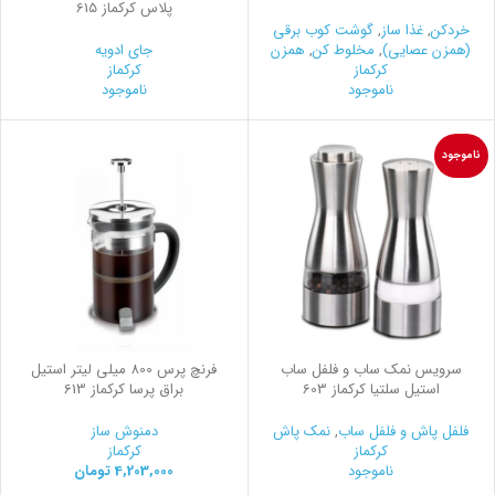
پلاس کرکماز 615
خردکن
,
غذا ساز
,
گوشت کوب برقی
(همزن عصایی)
,
مخلوط کن
,
همزن
جای ادویه
کرکماز
کرکماز
ناموجود
ناموجود
ناموجود
سرویس نمک ساب و فلفل ساب
فرنچ پرس 800 میلی لیتر استیل
استیل سلتیا کرکماز 603
براق پرسا کرکماز 613
فلفل پاش و فلفل ساب
,
نمک پاش
دمنوش ساز
کرکماز
کرکماز
ناموجود
4,203,000
تومان