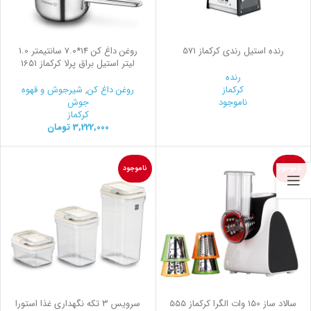
رنده استیل رندي کرکماز 571
روغن داغ کن 14*7.0 سانتیمتر 1.0
لیتر استیل براق پرلا کرکماز 1651
رنده
کرکماز
روغن داغ کن
,
شیرجوش و قهوه
ناموجود
جوش
کرکماز
3,222,000
تومان
ناموجود
ناموجود
سالاد ساز 150 وات الگرا کرکماز 555
سرويس 3 تكه نگهداری غذا استورا