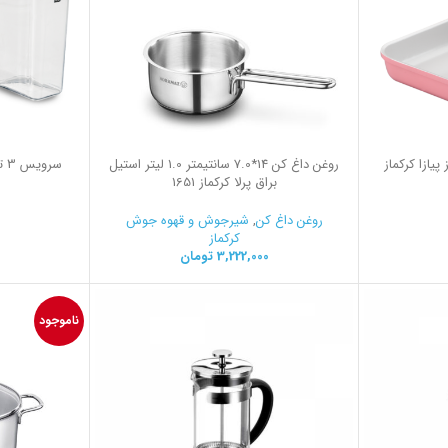
یازا کرکماز
روغن داغ کن 14*7.0 سانتیمتر 1.0 لیتر استیل
سر
براق پرلا کرکماز 1651
روغن داغ کن
,
شیرجوش و قهوه جوش
کرکماز
3,222,000
تومان
ناموجود