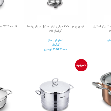
شیرجوش 14.0*.14.0 سانتیمتر 2.0 لیتر استیل
فرنچ پرس 350 میلی لیتر استیل براق پرنسا
کرکماز 611
وش
دمنوش ساز
کرکماز
2,563,000
تومان
ناموجود