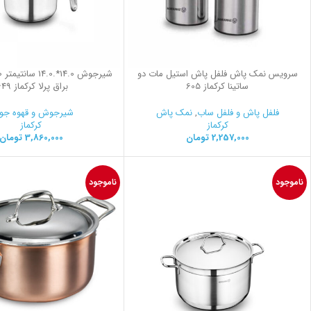
سرویس نمک پاش فلفل پاش استیل مات دو
ساتینا کرکماز 605
براق پرلا کرکماز 1649
فلفل پاش و فلفل ساب
,
نمک پاش
شیرجوش و قهوه ج
کرکماز
کرکماز
2,257,000
تومان
3,860,000
تومان
ناموجود
ناموجود