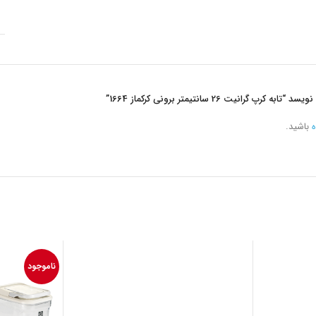
انیت 26 سانتیمتر برونی کرکماز 1664”
ه
باشید.
ناموجود