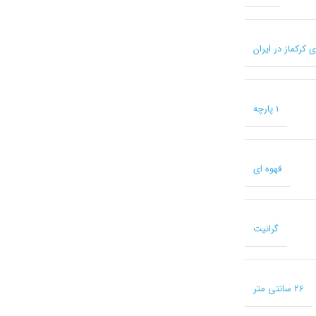
1 پارچه
قهوه ای
گرانیت
26 سانتی متر