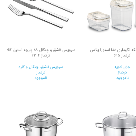
ويس 3 تكه نگهداری غذا استورا پلاس
سرویس قاشق و چنگال 89 پارچه استیل گالا
کرکماز 615
کرکماز 2314
جای ادویه
سرویس قاشق، چنگال و کارد
کرکماز
کرکماز
ناموجود
ناموجود