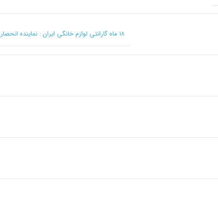
۱۸ ماه گارانتی لوازم خانگی ایران : نماینده انحصاری کرکماز در ایران