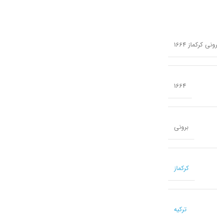
1664
برونی
کرکماز
ترکیه