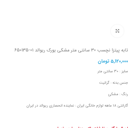
تصویر بزرگتر
تابه پیتزا نچسب 30 سانتی متر مشکی یورک ریوالد
650135-01
5,120,000
تومان
سایز : 30 سانتی متر
جنس بدنه : گرانیت
رنگ : مشکی
گارانتی 18 ماهه لوازم خانگی ایران : نماینده انحصاری ریوالد در ایران